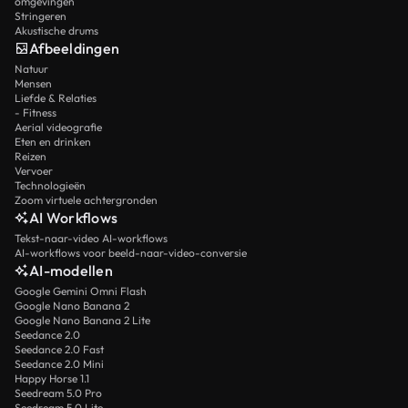
omgevingen
Stringeren
Akustische drums
Afbeeldingen
Natuur
Mensen
Liefde & Relaties
- Fitness
Aerial videografie
Eten en drinken
Reizen
Vervoer
Technologieën
Zoom virtuele achtergronden
AI Workflows
Tekst-naar-video AI-workflows
AI-workflows voor beeld-naar-video-conversie
AI-modellen
Google Gemini Omni Flash
Google Nano Banana 2
Google Nano Banana 2 Lite
Seedance 2.0
Seedance 2.0 Fast
Seedance 2.0 Mini
Happy Horse 1.1
Seedream 5.0 Pro
Seedream 5.0 Lite