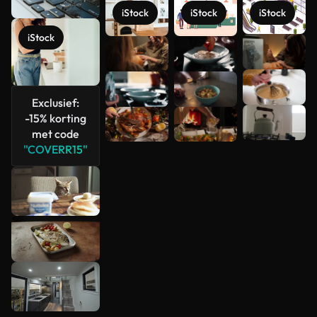
iStock
iStock
iStock
iStock
Meer
bekijken
Exclusief:
-15% korting
met code
"COVERR15"