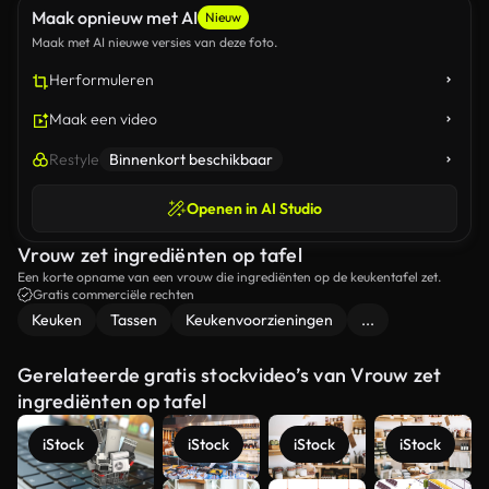
Maak opnieuw met AI
Nieuw
Maak met AI nieuwe versies van deze foto.
Herformuleren
Maak een video
Restyle
Binnenkort beschikbaar
Openen in AI Studio
Vrouw zet ingrediënten op tafel
Een korte opname van een vrouw die ingrediënten op de keukentafel zet.
Gratis commerciële rechten
Keuken
Tassen
Keukenvoorzieningen
...
Gerelateerde gratis stockvideo’s van Vrouw zet
ingrediënten op tafel
iStock
iStock
iStock
iStock