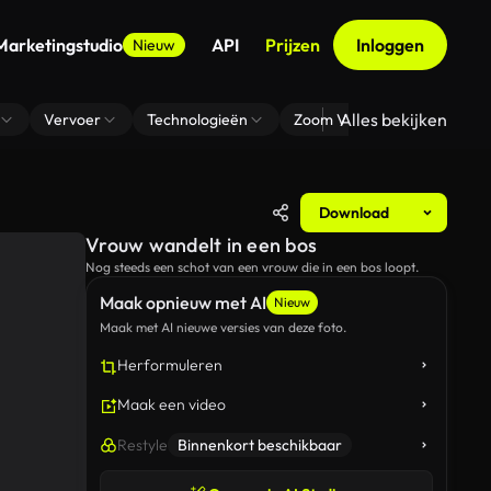
Marketingstudio
API
Prijzen
Inloggen
Nieuw
Alles bekijken
Vervoer
Technologieën
Zoom Virtuele Achtergrond
Download
Vrouw wandelt in een bos
Nog steeds een schot van een vrouw die in een bos loopt.
Maak opnieuw met AI
Nieuw
Maak met AI nieuwe versies van deze foto.
Herformuleren
Maak een video
Restyle
Binnenkort beschikbaar