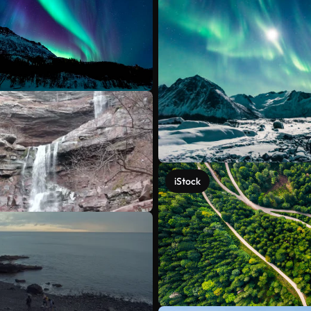
iStock