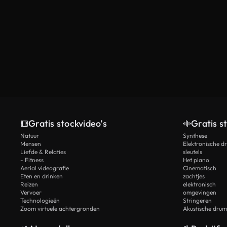
Gratis stockvideo’s
Gratis s
Natuur
Synthese
Mensen
Elektronische d
Liefde & Relaties
sleutels
- Fitness
Het piano
Aerial videografie
Cinematisch
Eten en drinken
zachtjes
Reizen
elektronisch
Vervoer
omgevingen
Technologieën
Stringeren
Zoom virtuele achtergronden
Akustische drum