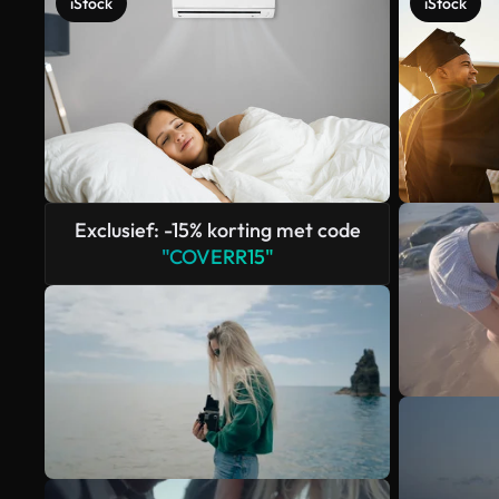
iStock
iStock
Exclusief: -15% korting met code
"COVERR15"