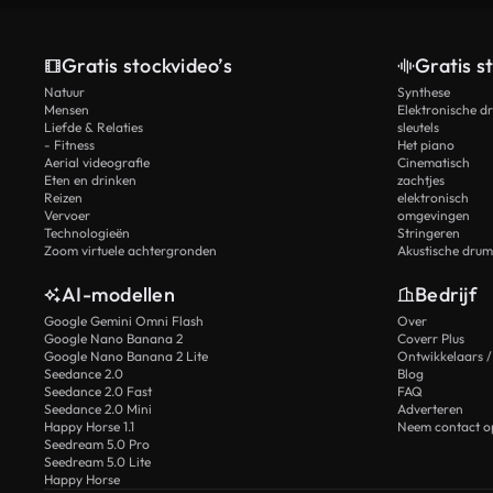
Gratis stockvideo’s
Gratis s
Natuur
Synthese
Mensen
Elektronische d
Liefde & Relaties
sleutels
- Fitness
Het piano
Aerial videografie
Cinematisch
Eten en drinken
zachtjes
Reizen
elektronisch
Vervoer
omgevingen
Technologieën
Stringeren
Zoom virtuele achtergronden
Akustische drum
AI-modellen
Bedrijf
Google Gemini Omni Flash
Over
Google Nano Banana 2
Coverr Plus
Google Nano Banana 2 Lite
Ontwikkelaars /
Seedance 2.0
Blog
Seedance 2.0 Fast
FAQ
Seedance 2.0 Mini
Adverteren
Happy Horse 1.1
Neem contact o
Seedream 5.0 Pro
Seedream 5.0 Lite
Happy Horse