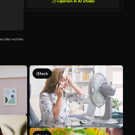
Openen in AI Studio
rciële rechten
iStock