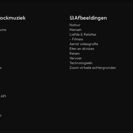
tockmuziek
Afbeeldingen
Natuur
rums
Mensen
Liefde & Relaties
- Fitness
Aerial videografie
Eten en drinken
Reizen
Vervoer
Technologieën
s
Zoom virtuele achtergronden
 API
p