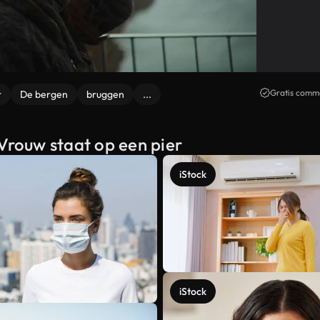
Gratis comme
r
De bergen
bruggen
...
 Vrouw staat op een pier
iStock
iStock