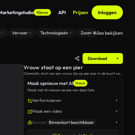
Marketingstudio
API
Prijzen
Inloggen
Nieuw
Alles bekijken
Vervoer
Technologieën
Zoom Virtuele Achtergrond
Download
Vrouw staat op een pier
Cinematic shot van een vrouw die op een pier in de buurt van
de bergen staat.
Maak opnieuw met AI
Nieuw
Maak met AI nieuwe versies van deze foto.
Herformuleren
Maak een video
Restyle
Binnenkort beschikbaar