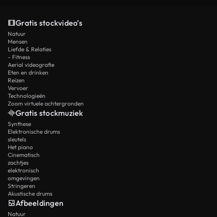
Gratis stockvideo’s
Natuur
Mensen
Liefde & Relaties
- Fitness
Aerial videografie
Eten en drinken
Reizen
Vervoer
Technologieën
Zoom virtuele achtergronden
Gratis stockmuziek
Synthese
Elektronische drums
sleutels
Het piano
Cinematisch
zachtjes
elektronisch
omgevingen
Stringeren
Akustische drums
Afbeeldingen
Natuur