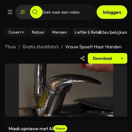
Inloggen
Alles bekijken
Coverr+
Natuur
Mensen
Liefde & Relaties
- Fitness
Thuis
Gratis stockfoto’s
Vrouw Spoelt Haar Handen
Download
Maak opnieuw met AI
Nieuw