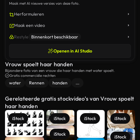
Maak met AI nieuwe versies van deze foto.
Herformuleren
Maak een video
Restyle
Binnenkort beschikbaar
Openen in AI Studio
Vrouw spoelt haar handen
Bijzondere foto van een vrouw die haar handen met water spoelt.
Gratis commerciële rechten
water
Rennen
handen
...
Gerelateerde gratis stockvideo’s van Vrouw spoelt
haar handen
iStock
iStock
iStock
iStock
iStock
iStock