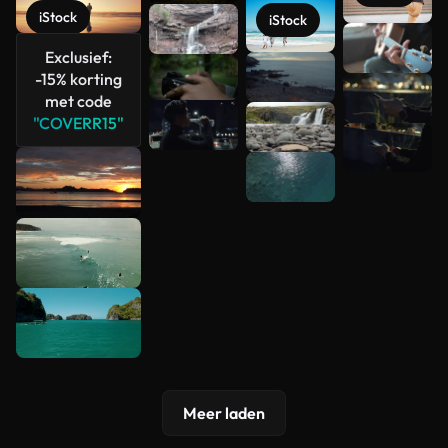
iStock
iStock
Meer
Exclusief:
bekijken
-15% korting
met code
"COVERR15"
Meer laden