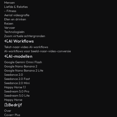
Mensen
Liefde & Relaties
- Fitness
Aerial videografie
Eten en drinken
Reizen
Vervoer
Technologieën
Zoom virtuele achtergronden
AI Workflows
Tekst-naar-video AI-workflows
AI-workflows voor beeld-naar-video-conversie
AI-modellen
Google Gemini Omni Flash
Google Nano Banana 2
Google Nano Banana 2 Lite
Seedance 2.0
Seedance 2.0 Fast
Seedance 2.0 Mini
Happy Horse 1.1
Seedream 5.0 Pro
Seedream 5.0 Lite
Happy Horse
Bedrijf
Over
Coverr Plus