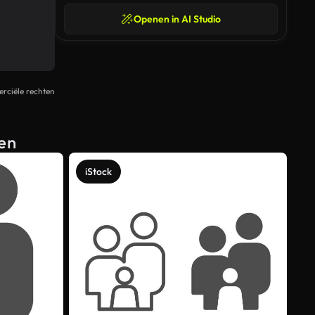
Openen in AI Studio
rciële rechten
ten
iStock