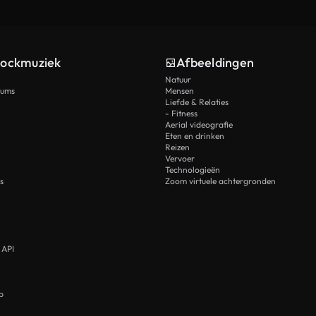
tockmuziek
Afbeeldingen
Natuur
rums
Mensen
Liefde & Relaties
- Fitness
Aerial videografie
Eten en drinken
Reizen
Vervoer
Technologieën
s
Zoom virtuele achtergronden
 API
p