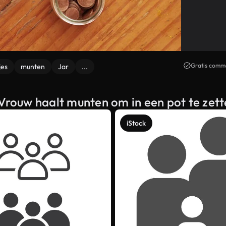
Gratis comme
jes
munten
Jar
...
 Vrouw haalt munten om in een pot te zet
iStock