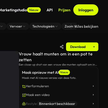
Marketingstudio
API
Prijzen
Inloggen
Nieuw
Alles bekijken
Vervoer
Technologieën
Zoom Virtuele Achtergrond
Download
Vrouw haalt munten om in een pot te
zetten
Een close-up shot van een vrouw die munten ophaalt om in
een pot te zetten.
Maak opnieuw met AI
Nieuw
Maak met AI nieuwe versies van deze foto.
Herformuleren
Maak een video
Restyle
Binnenkort beschikbaar