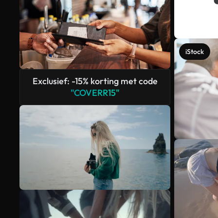
iStock
Exclusief: -15% korting met code
"COVERR15"