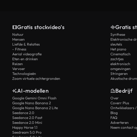
Gratis stockvideo’s
Gratis s
Natuur
Synthese
Mensen
Elektronische d
Liefde & Relaties
sleutels
- Fitness
Het piano
Aerial videografie
Cinematisch
Eten en drinken
zachtjes
Reizen
elektronisch
Vervoer
omgevingen
Technologieën
Stringeren
Zoom virtuele achtergronden
Akustische drum
AI-modellen
Bedrijf
Google Gemini Omni Flash
Over
Google Nano Banana 2
Coverr Plus
Google Nano Banana 2 Lite
Ontwikkelaars /
Seedance 2.0
Blog
Seedance 2.0 Fast
FAQ
Seedance 2.0 Mini
Adverteren
Happy Horse 1.1
Neem contact o
Seedream 5.0 Pro