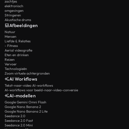
zachtjes
elektronisch
omgevingen
Stringeren
Akustische drums
Afbeeldingen
Natuur
Mensen
Liefde & Relaties
- Fitness
Aerial videografie
Eten en drinken
Reizen
Vervoer
Technologieën
Zoom virtuele achtergronden
AI Workflows
Tekst-naar-video AI-workflows
AI-workflows voor beeld-naar-video-conversie
AI-modellen
Google Gemini Omni Flash
Google Nano Banana 2
Google Nano Banana 2 Lite
Seedance 2.0
Seedance 2.0 Fast
Seedance 2.0 Mini