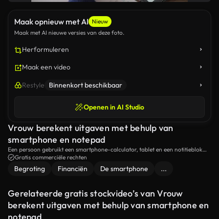
Maak opnieuw met AI
Nieuw
Maak met AI nieuwe versies van deze foto.
Herformuleren
Maak een video
Restyle
Binnenkort beschikbaar
Openen in AI Studio
Vrouw berekent uitgaven met behulp van
smartphone en notepad
Een persoon gebruikt een smartphone-calculator, tablet en een notitieblok
om uitgaven te volgen.Deze scène benadrukt het gebruik van moderne
Gratis commerciële rechten
technologie naast traditionele methoden voor effectief financieel beheer.
Begroting
Financiën
De smartphone
...
Gerelateerde gratis stockvideo’s van Vrouw
berekent uitgaven met behulp van smartphone en
notepad