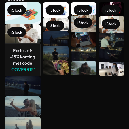
iStock
iStock
iStock
iStock
iStock
iStock
iStock
iStock
Meer
bekijken
Exclusief:
-15% korting
met code
"COVERR15"