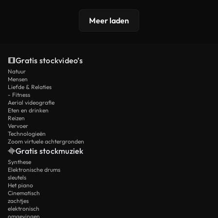
Meer laden
Gratis stockvideo’s
Natuur
Mensen
Liefde & Relaties
- Fitness
Aerial videografie
Eten en drinken
Reizen
Vervoer
Technologieën
Zoom virtuele achtergronden
Gratis stockmuziek
Synthese
Elektronische drums
sleutels
Het piano
Cinematisch
zachtjes
elektronisch
omgevingen