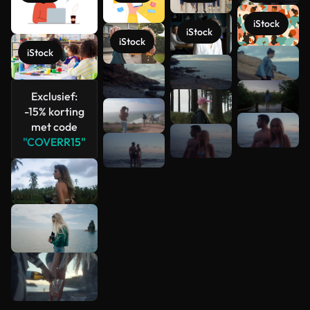
iStock
iStock
iStock
iStock
Meer
bekijken
Exclusief:
-15% korting
met code
"COVERR15"