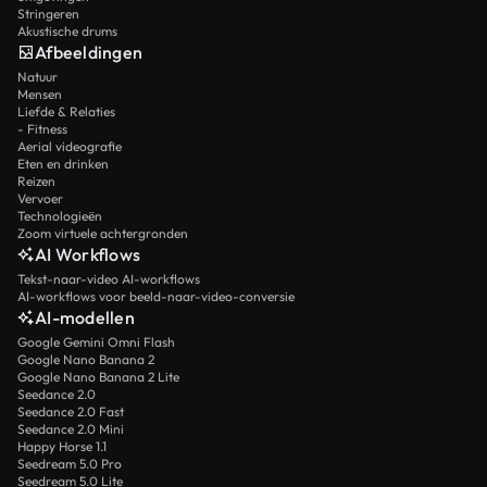
Stringeren
Akustische drums
Afbeeldingen
Natuur
Mensen
Liefde & Relaties
- Fitness
Aerial videografie
Eten en drinken
Reizen
Vervoer
Technologieën
Zoom virtuele achtergronden
AI Workflows
Tekst-naar-video AI-workflows
AI-workflows voor beeld-naar-video-conversie
AI-modellen
Google Gemini Omni Flash
Google Nano Banana 2
Google Nano Banana 2 Lite
Seedance 2.0
Seedance 2.0 Fast
Seedance 2.0 Mini
Happy Horse 1.1
Seedream 5.0 Pro
Seedream 5.0 Lite