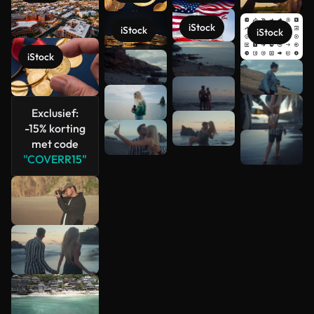
iStock
iStock
iStock
iStock
Meer
bekijken
Exclusief:
-15% korting
met code
"COVERR15"