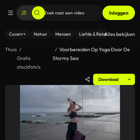
Inloggen
Alles bekijken
Coverr+
Natuur
Mensen
Liefde & Relaties
- Fitness
Thuis
Voorbereiden Op Yoga Door De
Gratis
Stormy Sea
stockfoto’s
Download