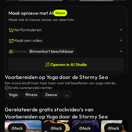
Maak opnieuw met AI
Nieuw
Maak met AI nieuwe versies van deze foto.
Herformuleren
Maak een video
Restyle
Binnenkort beschikbaar
Openen in AI Studio
Voorbereiden op Yoga door de Stormy Sea
Een vrouw bindt haar haar haar voor het beoefenen van yoga met de
stormige zee op de achtergrond.
Gratis commerciële rechten
Yoga
fitness
Zeeuw
...
Gerelateerde gratis stockvideo’s van
Voorbereiden op Yoga door de Stormy Sea
iStock
iStock
iStock
iStock