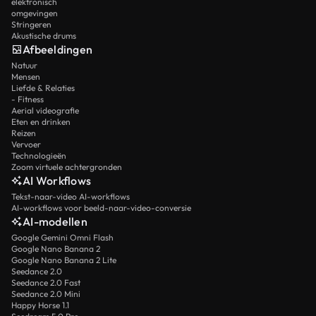
elektronisch
omgevingen
Stringeren
Akustische drums
Afbeeldingen
Natuur
Mensen
Liefde & Relaties
- Fitness
Aerial videografie
Eten en drinken
Reizen
Vervoer
Technologieën
Zoom virtuele achtergronden
AI Workflows
Tekst-naar-video AI-workflows
AI-workflows voor beeld-naar-video-conversie
AI-modellen
Google Gemini Omni Flash
Google Nano Banana 2
Google Nano Banana 2 Lite
Seedance 2.0
Seedance 2.0 Fast
Seedance 2.0 Mini
Happy Horse 1.1