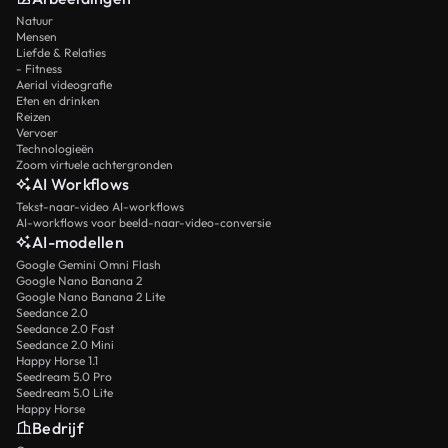
Natuur
Mensen
Liefde & Relaties
- Fitness
Aerial videografie
Eten en drinken
Reizen
Vervoer
Technologieën
Zoom virtuele achtergronden
AI Workflows
Tekst-naar-video AI-workflows
AI-workflows voor beeld-naar-video-conversie
AI-modellen
Google Gemini Omni Flash
Google Nano Banana 2
Google Nano Banana 2 Lite
Seedance 2.0
Seedance 2.0 Fast
Seedance 2.0 Mini
Happy Horse 1.1
Seedream 5.0 Pro
Seedream 5.0 Lite
Happy Horse
Bedrijf