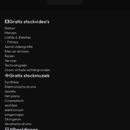
Gratis stockvideo’s
Natuur
Mensen
Liefde & Relaties
- Fitness
Aerial videografie
Eten en drinken
Reizen
Vervoer
Technologieën
Zoom virtuele achtergronden
Gratis stockmuziek
Synthese
Elektronische drums
sleutels
Het piano
Cinematisch
zachtjes
elektronisch
omgevingen
Stringeren
Akustische drums
Afbeeldingen