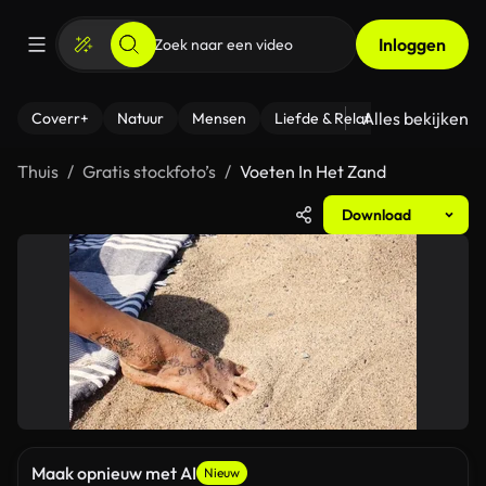
Inloggen
Alles bekijken
Coverr+
Natuur
Mensen
Liefde & Relaties
- Fitness
Thuis
Gratis stockfoto’s
Voeten In Het Zand
Download
Maak opnieuw met AI
Nieuw