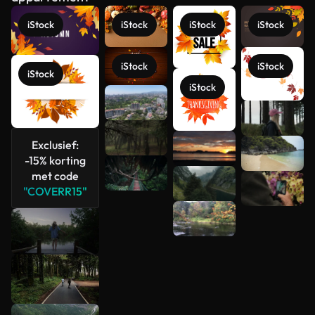
iStock
iStock
iStock
iStock
iStock
iStock
iStock
iStock
Meer
bekijken
Exclusief:
-15% korting
met code
"COVERR15"