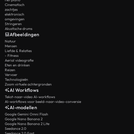
Cinematisch
zachtjes
elektronisch
omgevingen
Stringeren
Akustische drums
Afbeeldingen
Natuur
Mensen
Liefde & Relaties
- Fitness
Aerial videografie
Eten en drinken
Reizen
Vervoer
Technologieën
Zoom virtuele achtergronden
AI Workflows
Tekst-naar-video AI-workflows
AI-workflows voor beeld-naar-video-conversie
AI-modellen
Google Gemini Omni Flash
Google Nano Banana 2
Google Nano Banana 2 Lite
Seedance 2.0
Seedance 2.0 Fast