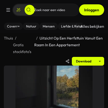
Inloggen
Alles bekijken
Coverr+
Natuur
Mensen
Liefde & Relaties
- Fitness
Thuis
Uitzicht Op Een Herfsttuin Vanuit Een
Gratis
Raam In Een Appartement
stockfoto’s
Download