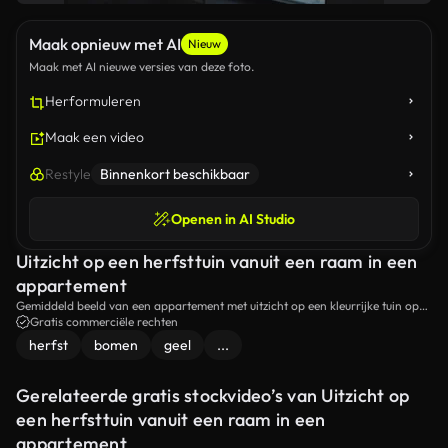
Maak opnieuw met AI
Nieuw
Maak met AI nieuwe versies van deze foto.
Herformuleren
Maak een video
Restyle
Binnenkort beschikbaar
Openen in AI Studio
Uitzicht op een herfsttuin vanuit een raam in een
appartement
Gemiddeld beeld van een appartement met uitzicht op een kleurrijke tuin op
een zonnige herfstdag.
Gratis commerciële rechten
herfst
bomen
geel
...
Gerelateerde gratis stockvideo’s van Uitzicht op
een herfsttuin vanuit een raam in een
appartement