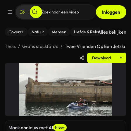
Inloggen
Alles bekijken
Coverr+
Natuur
Mensen
Liefde & Relaties
- Fitness
Thuis
Gratis stockfoto’s
Twee Vrienden Op Een Jetski
Download
Maak opnieuw met AI
Nieuw