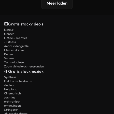
Meer laden
Gratis stockvideo’s
Natuur
Mensen
Liefde & Relaties
- Fitness
Aerial videografie
Eten en drinken
Reizen
Vervoer
Technologieën
Zoom virtuele achtergronden
Gratis stockmuziek
Synthese
Elektronische drums
sleutels
Het piano
Cinematisch
zachtjes
elektronisch
omgevingen
Stringeren
Akustische drums