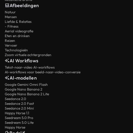
Afbeeldingen
Natuur
Mensen
Liefde & Relaties
- Fitness
Aerial videografie
Eten en drinken
Reizen
Vervoer
Technologieën
Zoom virtuele achtergronden
AI Workflows
Tekst-naar-video AI-workflows
AI-workflows voor beeld-naar-video-conversie
AI-modellen
Google Gemini Omni Flash
Google Nano Banana 2
Google Nano Banana 2 Lite
Seedance 2.0
Seedance 2.0 Fast
Seedance 2.0 Mini
Happy Horse 1.1
Seedream 5.0 Pro
Seedream 5.0 Lite
Happy Horse