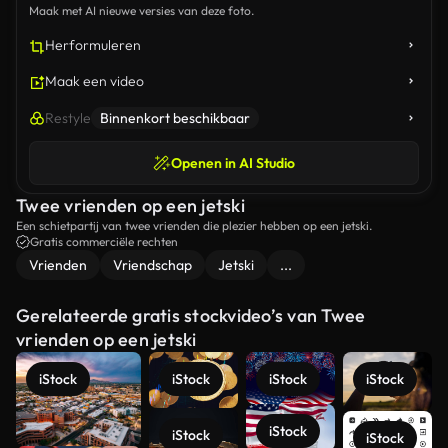
Maak met AI nieuwe versies van deze foto.
Herformuleren
Maak een video
Restyle
Binnenkort beschikbaar
Openen in AI Studio
Twee vrienden op een jetski
Een schietpartij van twee vrienden die plezier hebben op een jetski.
Gratis commerciële rechten
Vrienden
Vriendschap
Jetski
...
Gerelateerde gratis stockvideo’s van Twee
vrienden op een jetski
iStock
iStock
iStock
iStock
iStock
iStock
iStock