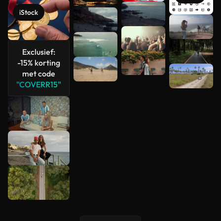
iStock
Meer
bekijken
Exclusief:
-15% korting
met code
"COVERR15"