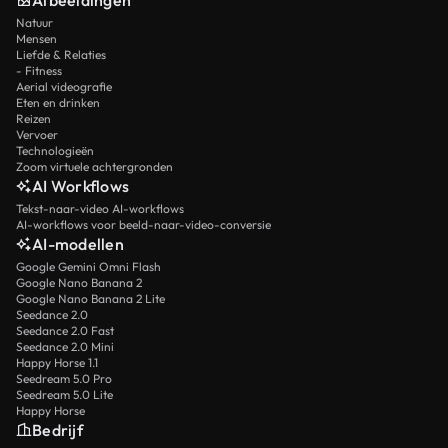
Natuur
Mensen
Liefde & Relaties
- Fitness
Aerial videografie
Eten en drinken
Reizen
Vervoer
Technologieën
Zoom virtuele achtergronden
AI Workflows
Tekst-naar-video AI-workflows
AI-workflows voor beeld-naar-video-conversie
AI-modellen
Google Gemini Omni Flash
Google Nano Banana 2
Google Nano Banana 2 Lite
Seedance 2.0
Seedance 2.0 Fast
Seedance 2.0 Mini
Happy Horse 1.1
Seedream 5.0 Pro
Seedream 5.0 Lite
Happy Horse
Bedrijf