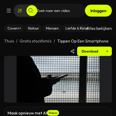
Inloggen
Alles bekijken
Coverr+
Natuur
Mensen
Liefde & Relaties
- Fitness
Thuis
Gratis stockfoto’s
Tippen Op Een Smartphone
Download
Maak opnieuw met AI
Nieuw