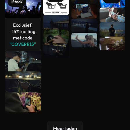
iStock
Meer
bekijken
Exclusief:
-15% korting
met code
"COVERR15"
Meer laden