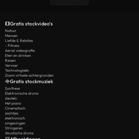
Gratis stockvideo’s
Natuur
Mensen
Liefde & Relaties
- Fitness
Aerial videografie
Eten en drinken
Reizen
Vervoer
Technologieën
Zoom virtuele achtergronden
Gratis stockmuziek
Synthese
Elektronische drums
sleutels
Het piano
Cinematisch
zachtjes
elektronisch
omgevingen
Stringeren
Akustische drums
Afbeeldingen