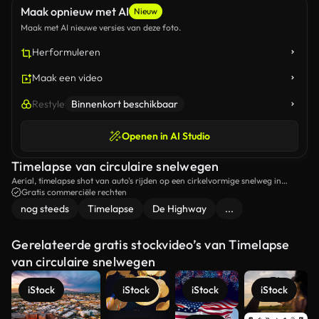
Maak opnieuw met AI
Nieuw
Maak met AI nieuwe versies van deze foto.
Herformuleren
Maak een video
Restyle
Binnenkort beschikbaar
Openen in AI Studio
Timelapse van circulaire snelwegen
Aerial, timelapse shot van auto's rijden op een cirkelvormige snelweg in
Buenos Aires, Argentinië.
Gratis commerciële rechten
nog steeds
Timelapse
De Highway
...
Gerelateerde gratis stockvideo’s van Timelapse
van circulaire snelwegen
iStock
iStock
iStock
iStock