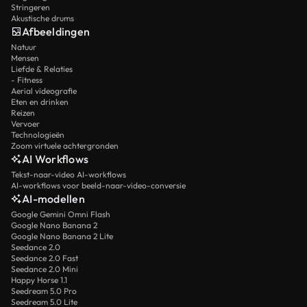
Stringeren
Akustische drums
Afbeeldingen
Natuur
Mensen
Liefde & Relaties
- Fitness
Aerial videografie
Eten en drinken
Reizen
Vervoer
Technologieën
Zoom virtuele achtergronden
AI Workflows
Tekst-naar-video AI-workflows
AI-workflows voor beeld-naar-video-conversie
AI-modellen
Google Gemini Omni Flash
Google Nano Banana 2
Google Nano Banana 2 Lite
Seedance 2.0
Seedance 2.0 Fast
Seedance 2.0 Mini
Happy Horse 1.1
Seedream 5.0 Pro
Seedream 5.0 Lite