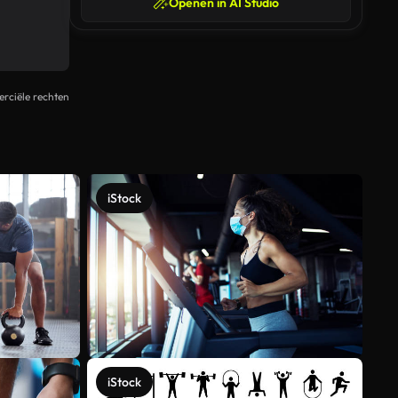
Openen in AI Studio
rciële rechten
iStock
iStock