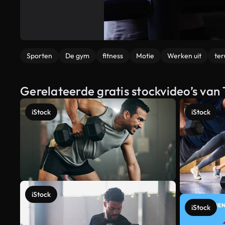
Sporten
De gym
fitness
Motie
Werken uit
ter
Gerelateerde gratis stockvideo’s van 
iStock
iStock
iStock
iStock