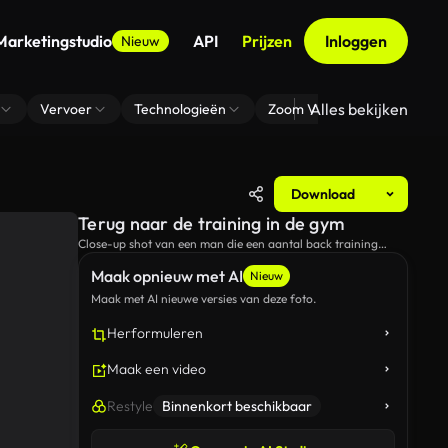
Marketingstudio
API
Prijzen
Inloggen
Nieuw
Alles bekijken
Vervoer
Technologieën
Zoom Virtuele Achtergrond
Download
Terug naar de training in de gym
Close-up shot van een man die een aantal back training
oefeningen in de sportschool.
Maak opnieuw met AI
Nieuw
Maak met AI nieuwe versies van deze foto.
Herformuleren
Maak een video
Restyle
Binnenkort beschikbaar