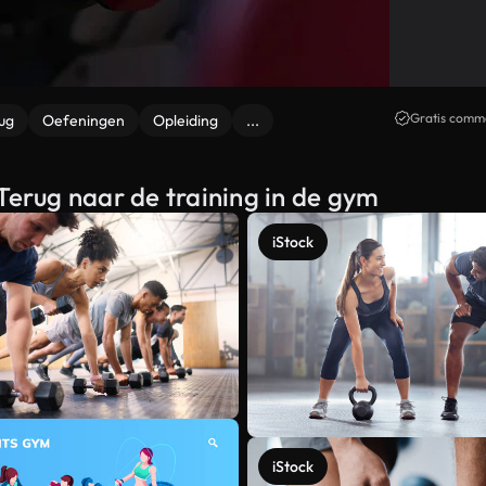
Gratis comme
ug
Oefeningen
Opleiding
...
Terug naar de training in de gym
iStock
iStock