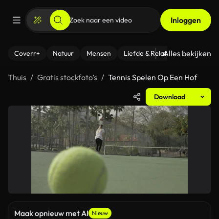
Inloggen
Alles bekijken
Coverr+
Natuur
Mensen
Liefde & Relaties
- Fitness
Thuis
Gratis stockfoto’s
Tennis Spelen Op Een Hof
Download
Maak opnieuw met AI
Nieuw