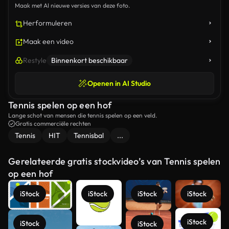
Maak met AI nieuwe versies van deze foto.
Herformuleren
Maak een video
Restyle
Binnenkort beschikbaar
Openen in AI Studio
Tennis spelen op een hof
Lange schot van mensen die tennis spelen op een veld.
Gratis commerciële rechten
Tennis
HIT
Tennisbal
...
Gerelateerde gratis stockvideo’s van Tennis spelen
op een hof
iStock
iStock
iStock
iStock
iStock
iStock
iStock