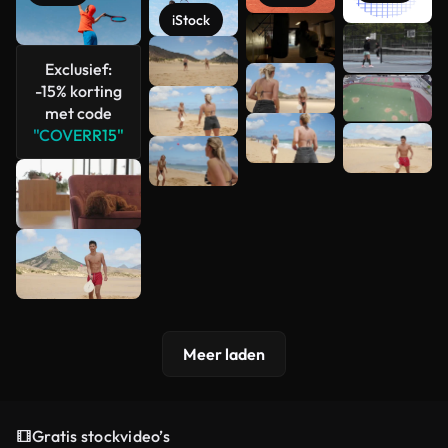
iStock
Meer
bekijken
Exclusief:
-15% korting
met code
"COVERR15"
Meer laden
Gratis stockvideo’s