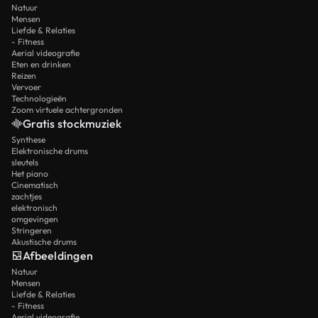
Natuur
Mensen
Liefde & Relaties
- Fitness
Aerial videografie
Eten en drinken
Reizen
Vervoer
Technologieën
Zoom virtuele achtergronden
Gratis stockmuziek
Synthese
Elektronische drums
sleutels
Het piano
Cinematisch
zachtjes
elektronisch
omgevingen
Stringeren
Akustische drums
Afbeeldingen
Natuur
Mensen
Liefde & Relaties
- Fitness
Aerial videografie