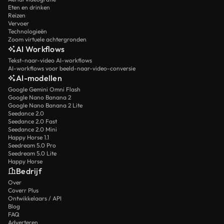
Eten en drinken
Reizen
Vervoer
Technologieën
Zoom virtuele achtergronden
AI Workflows
Tekst-naar-video AI-workflows
AI-workflows voor beeld-naar-video-conversie
AI-modellen
Google Gemini Omni Flash
Google Nano Banana 2
Google Nano Banana 2 Lite
Seedance 2.0
Seedance 2.0 Fast
Seedance 2.0 Mini
Happy Horse 1.1
Seedream 5.0 Pro
Seedream 5.0 Lite
Happy Horse
Bedrijf
Over
Coverr Plus
Ontwikkelaars / API
Blog
FAQ
Adverteren