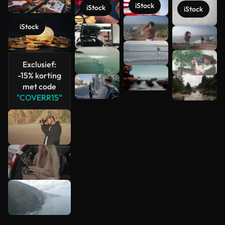
iStock
iStock
iStock
iStock
Meer
bekijken
Exclusief:
-15% korting
met code
"COVERR15"