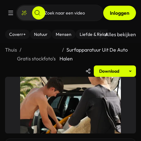
Inloggen
Alles bekijken
Coverr+
Natuur
Mensen
Liefde & Relaties
- Fitness
Thuis
Surfapparatuur Uit De Auto
Gratis stockfoto’s
Halen
Download