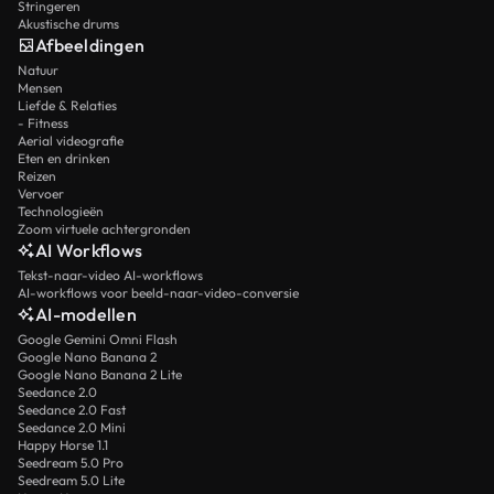
Stringeren
Akustische drums
Afbeeldingen
Natuur
Mensen
Liefde & Relaties
- Fitness
Aerial videografie
Eten en drinken
Reizen
Vervoer
Technologieën
Zoom virtuele achtergronden
AI Workflows
Tekst-naar-video AI-workflows
AI-workflows voor beeld-naar-video-conversie
AI-modellen
Google Gemini Omni Flash
Google Nano Banana 2
Google Nano Banana 2 Lite
Seedance 2.0
Seedance 2.0 Fast
Seedance 2.0 Mini
Happy Horse 1.1
Seedream 5.0 Pro
Seedream 5.0 Lite