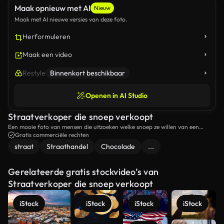
Maak opnieuw met AI
Nieuw
Maak met AI nieuwe versies van deze foto.
Herformuleren
Maak een video
Restyle
Binnenkort beschikbaar
Openen in AI Studio
Straatverkoper die snoep verkoopt
Een mooie foto van mensen die uitzoeken welke snoep ze willen van een
straatverkoper.
Gratis commerciële rechten
straat
Straathandel
Chocolade
...
Gerelateerde gratis stockvideo’s van
Straatverkoper die snoep verkoopt
iStock
iStock
iStock
iStock