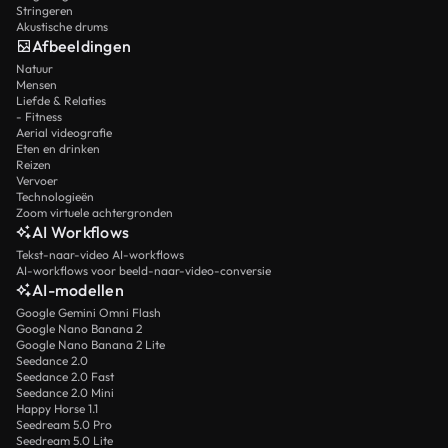
Stringeren
Akustische drums
Afbeeldingen
Natuur
Mensen
Liefde & Relaties
- Fitness
Aerial videografie
Eten en drinken
Reizen
Vervoer
Technologieën
Zoom virtuele achtergronden
AI Workflows
Tekst-naar-video AI-workflows
AI-workflows voor beeld-naar-video-conversie
AI-modellen
Google Gemini Omni Flash
Google Nano Banana 2
Google Nano Banana 2 Lite
Seedance 2.0
Seedance 2.0 Fast
Seedance 2.0 Mini
Happy Horse 1.1
Seedream 5.0 Pro
Seedream 5.0 Lite