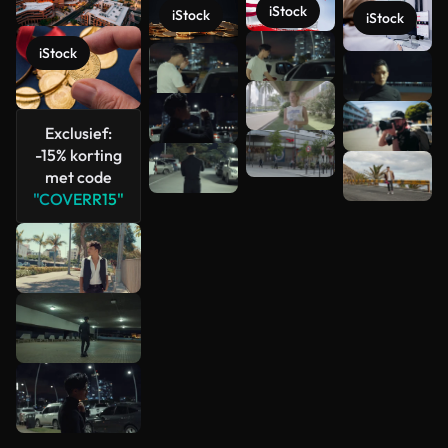
iStock
iStock
iStock
iStock
Meer
bekijken
Exclusief:
-15% korting
met code
"COVERR15"