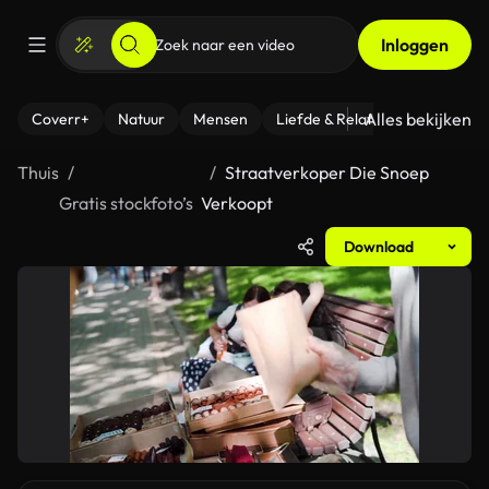
Inloggen
Alles bekijken
Coverr+
Natuur
Mensen
Liefde & Relaties
- Fitness
Thuis
Straatverkoper Die Snoep
Gratis stockfoto’s
Verkoopt
Download