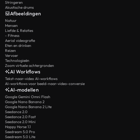
Stringeren
Akustische drums
Afbeeldingen
Natuur
Mensen
Liefde & Relaties
- Fitness
Aerial videografie
Eten en drinken
Reizen
Vervoer
Technologieën
Zoom virtuele achtergronden
AI Workflows
Tekst-naar-video AI-workflows
AI-workflows voor beeld-naar-video-conversie
AI-modellen
Google Gemini Omni Flash
Google Nano Banana 2
Google Nano Banana 2 Lite
Seedance 2.0
Seedance 2.0 Fast
Seedance 2.0 Mini
Happy Horse 1.1
Seedream 5.0 Pro
Seedream 5.0 Lite