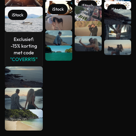
iStock
iStock
iStock
Meer
iStock
bekijken
Exclusief:
-15% korting
met code
"COVERR15"