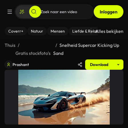
Inloggen
Alles bekijken
Coverr+
Natuur
Mensen
Liefde & Relaties
- Fitness
Thuis
Snelheid Supercar Kicking Up
Gratis stockfoto’s
Sand
Prashant
Download