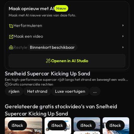
Maak opnieuw met AI
Nieuw
Maak met AI nieuwe versies van deze foto.
Herformuleren
Maak een video
Restyle
Binnenkort beschikbaar
Openen in AI Studio
Snelheid Supercar Kicking Up Sand
Een high-performance supercar rijdt langs het strand en beweegt een wolk
zand tegen een schilderachtige achtergrond.
Gratis commerciële rechten
rijden
Het strand
Luxe voertuigen
...
Gerelateerde gratis stockvideo’s van Snelheid
Supercar Kicking Up Sand
iStock
iStock
iStock
iStock