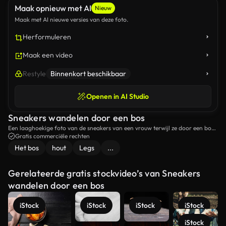
Maak opnieuw met AI
Nieuw
Maak met AI nieuwe versies van deze foto.
Herformuleren
Maak een video
Restyle
Binnenkort beschikbaar
Openen in AI Studio
Sneakers wandelen door een bos
Een laaghoekige foto van de sneakers van een vrouw terwijl ze door een bos
loopt.
Gratis commerciële rechten
Het bos
hout
Legs
...
Gerelateerde gratis stockvideo’s van Sneakers
wandelen door een bos
iStock
iStock
iStock
iStock
iStock