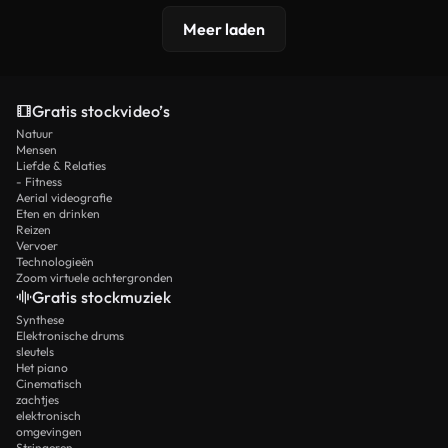
Meer laden
Gratis stockvideo’s
Natuur
Mensen
Liefde & Relaties
- Fitness
Aerial videografie
Eten en drinken
Reizen
Vervoer
Technologieën
Zoom virtuele achtergronden
Gratis stockmuziek
Synthese
Elektronische drums
sleutels
Het piano
Cinematisch
zachtjes
elektronisch
omgevingen
Stringeren