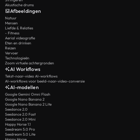
Akustische drums
Afbeeldingen
Natuur
Mensen
Liefde & Relaties
- Fitness
Aerial videografie
Eten en drinken
Reizen
Vervoer
Technologieën
Zoom virtuele achtergronden
AI Workflows
Tekst-naar-video AI-workflows
AI-workflows voor beeld-naar-video-conversie
AI-modellen
Google Gemini Omni Flash
Google Nano Banana 2
Google Nano Banana 2 Lite
Seedance 2.0
Seedance 2.0 Fast
Seedance 2.0 Mini
Happy Horse 1.1
Seedream 5.0 Pro
Seedream 5.0 Lite
Happy Horse