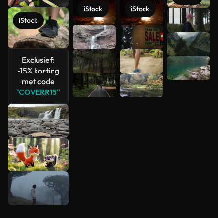
iStock
iStock
Meer
iStock
bekijken
Exclusief:
-15% korting
met code
"COVERR15"