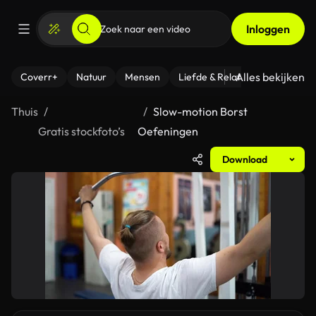
Inloggen
Alles bekijken
Coverr+
Natuur
Mensen
Liefde & Relaties
- Fitness
Thuis
Slow-motion Borst
Gratis stockfoto’s
Oefeningen
Download