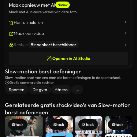
Maak opnieuw met AI
Nieuw
Maak met AI nieuwe versies van deze foto.
Herformuleren
Maak een video
Restyle
Binnenkort beschikbaar
Openen in AI Studio
Slow-motion borst oefeningen
Slow-motion shot van een man die borst oefeningen in de sportschool.
Gratis commerciële rechten
Sporten
De gym
fitness
...
Gerelateerde gratis stockvideo’s van Slow-motion
borst oefeningen
iStock
iStock
iStock
iStock