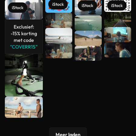
iStock
iStock
iStock
iStock
Meer
bekijken
Exclusief:
-15% korting
met code
"COVERR15"
Meer laden