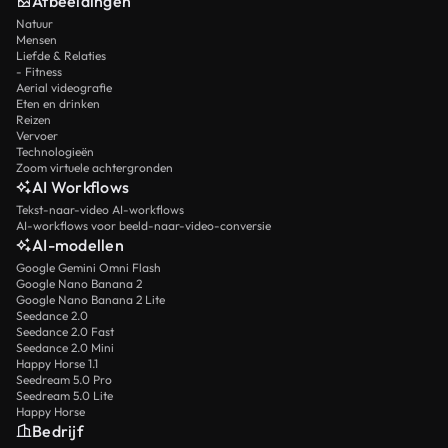
Afbeeldingen
Natuur
Mensen
Liefde & Relaties
- Fitness
Aerial videografie
Eten en drinken
Reizen
Vervoer
Technologieën
Zoom virtuele achtergronden
AI Workflows
Tekst-naar-video AI-workflows
AI-workflows voor beeld-naar-video-conversie
AI-modellen
Google Gemini Omni Flash
Google Nano Banana 2
Google Nano Banana 2 Lite
Seedance 2.0
Seedance 2.0 Fast
Seedance 2.0 Mini
Happy Horse 1.1
Seedream 5.0 Pro
Seedream 5.0 Lite
Happy Horse
Bedrijf