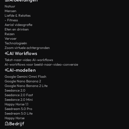
Natuur
Mensen
Liefde & Relaties
- Fitness
Aerial videografie
Eten en drinken
Reizen
Vervoer
Technologieën
Zoom virtuele achtergronden
AI Workflows
Tekst-naar-video AI-workflows
AI-workflows voor beeld-naar-video-conversie
AI-modellen
Google Gemini Omni Flash
Google Nano Banana 2
Google Nano Banana 2 Lite
Seedance 2.0
Seedance 2.0 Fast
Seedance 2.0 Mini
Happy Horse 1.1
Seedream 5.0 Pro
Seedream 5.0 Lite
Happy Horse
Bedrijf