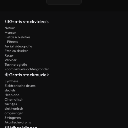
Gratis stockvideo’s
Natuur
Mensen
Liefde & Relaties
- Fitness
Aerial videografie
Eten en drinken
Reizen
Vervoer
Technologieën
Zoom virtuele achtergronden
Gratis stockmuziek
Synthese
Elektronische drums
sleutels
Het piano
Cinematisch
zachtjes
elektronisch
omgevingen
Stringeren
Akustische drums
Afbeeldingen