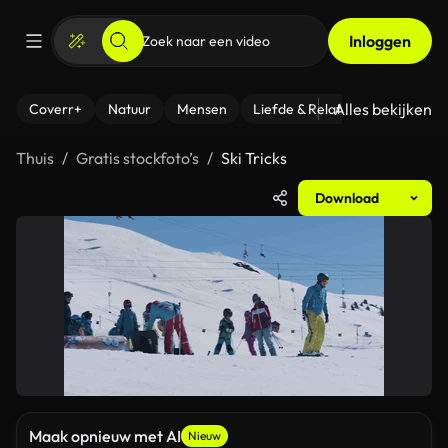
Inloggen
Alles bekijken
Coverr+
Natuur
Mensen
Liefde & Relaties
- Fitness
Thuis
Gratis stockfoto’s
Ski Tricks
Download
Maak opnieuw met AI
Nieuw