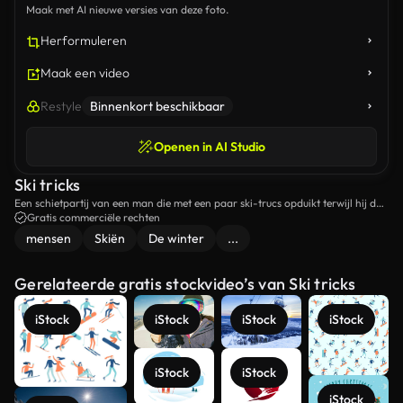
Maak met AI nieuwe versies van deze foto.
Herformuleren
Maak een video
Restyle
Binnenkort beschikbaar
Openen in AI Studio
Ski tricks
Een schietpartij van een man die met een paar ski-trucs opduikt terwijl hij de
berg afdaalt.
Gratis commerciële rechten
mensen
Skiën
De winter
...
Gerelateerde gratis stockvideo’s van Ski tricks
iStock
iStock
iStock
iStock
iStock
iStock
iStock