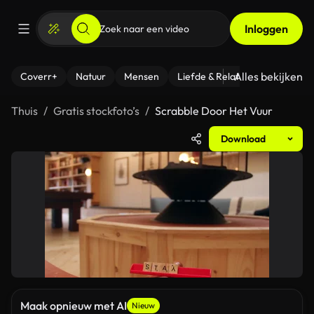
Inloggen
Alles bekijken
Coverr+
Natuur
Mensen
Liefde & Relaties
- Fitness
Thuis
Gratis stockfoto’s
Scrabble Door Het Vuur
Download
Maak opnieuw met AI
Nieuw