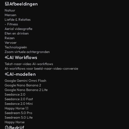
Afbeeldingen
Natuur
Mensen
Liefde & Relaties
- Fitness
Aerial videografie
Eten en drinken
Reizen
Vervoer
Technologieën
Zoom virtuele achtergronden
AI Workflows
Tekst-naar-video AI-workflows
AI-workflows voor beeld-naar-video-conversie
AI-modellen
Google Gemini Omni Flash
Google Nano Banana 2
Google Nano Banana 2 Lite
Seedance 2.0
Seedance 2.0 Fast
Seedance 2.0 Mini
Happy Horse 1.1
Seedream 5.0 Pro
Seedream 5.0 Lite
Happy Horse
Bedrijf