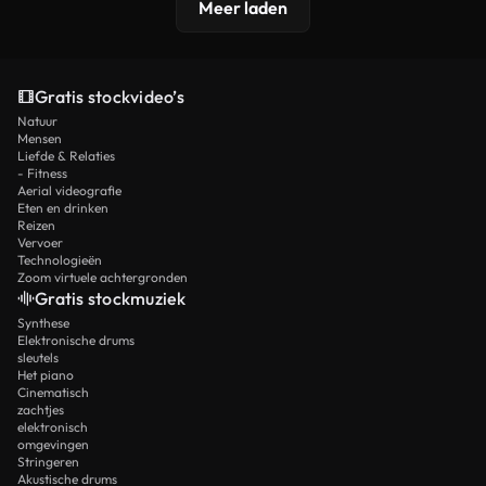
Meer laden
Gratis stockvideo’s
Natuur
Mensen
Liefde & Relaties
- Fitness
Aerial videografie
Eten en drinken
Reizen
Vervoer
Technologieën
Zoom virtuele achtergronden
Gratis stockmuziek
Synthese
Elektronische drums
sleutels
Het piano
Cinematisch
zachtjes
elektronisch
omgevingen
Stringeren
Akustische drums