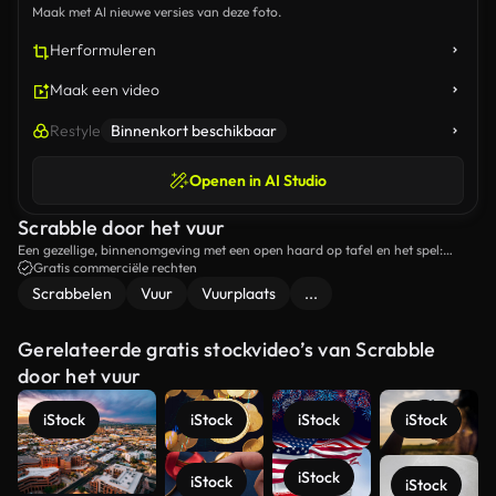
Maak met AI nieuwe versies van deze foto.
Herformuleren
Maak een video
Restyle
Binnenkort beschikbaar
Openen in AI Studio
Scrabble door het vuur
Een gezellige, binnenomgeving met een open haard op tafel en het spel:
scrabble in de voorgrond, met het woord 'stay'.
Gratis commerciële rechten
Scrabbelen
Vuur
Vuurplaats
...
Gerelateerde gratis stockvideo’s van Scrabble
door het vuur
iStock
iStock
iStock
iStock
iStock
iStock
iStock