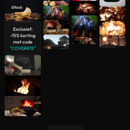
iStock
Meer
bekijken
Exclusief:
-15% korting
met code
"COVERR15"