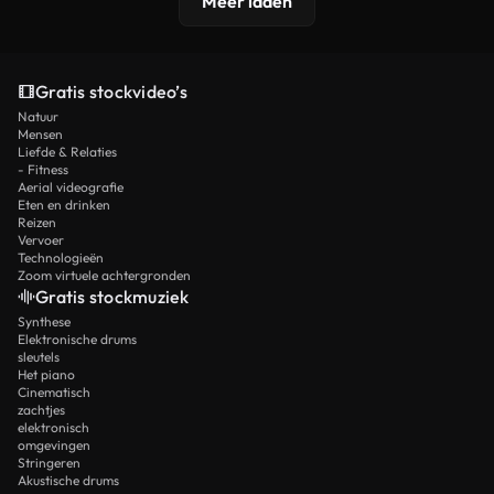
Meer laden
Gratis stockvideo’s
Natuur
Mensen
Liefde & Relaties
- Fitness
Aerial videografie
Eten en drinken
Reizen
Vervoer
Technologieën
Zoom virtuele achtergronden
Gratis stockmuziek
Synthese
Elektronische drums
sleutels
Het piano
Cinematisch
zachtjes
elektronisch
omgevingen
Stringeren
Akustische drums