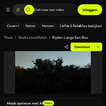
Inloggen
Alles bekijken
Coverr+
Natuur
Mensen
Liefde & Relaties
- Fitness
Thuis
Gratis stockfoto’s
Rijden Langs Een Bos
Download
Maak opnieuw met AI
Nieuw