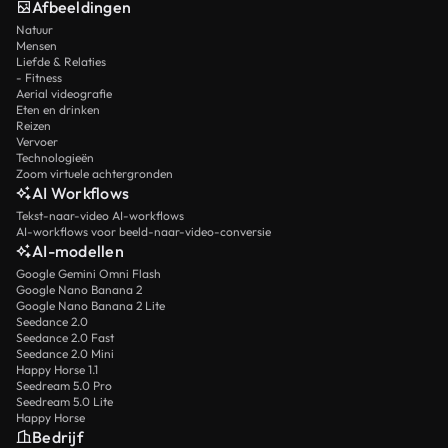
Afbeeldingen
Natuur
Mensen
Liefde & Relaties
- Fitness
Aerial videografie
Eten en drinken
Reizen
Vervoer
Technologieën
Zoom virtuele achtergronden
AI Workflows
Tekst-naar-video AI-workflows
AI-workflows voor beeld-naar-video-conversie
AI-modellen
Google Gemini Omni Flash
Google Nano Banana 2
Google Nano Banana 2 Lite
Seedance 2.0
Seedance 2.0 Fast
Seedance 2.0 Mini
Happy Horse 1.1
Seedream 5.0 Pro
Seedream 5.0 Lite
Happy Horse
Bedrijf