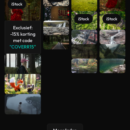
iStock
iStock
iStock
Exclusief:
-15% korting
Meer
met code
bekijken
"COVERR15"