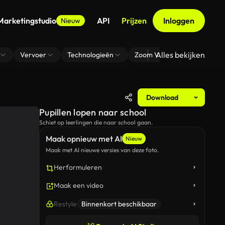
Marketingstudio
API
Prijzen
Inloggen
Nieuw
Alles bekijken
Vervoer
Technologieën
Zoom Virtuele Achtergrond
Download
Pupillen lopen naar school
Schiet op leerlingen die naar school gaan.
Maak opnieuw met AI
Nieuw
Maak met AI nieuwe versies van deze foto.
Herformuleren
Maak een video
Restyle
Binnenkort beschikbaar