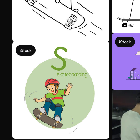
iStock
iStock