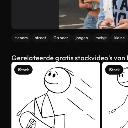
tieners
straat
Ga naar
jongen
meisje
kleine
Gerelateerde gratis stockvideo’s van 
iStock
iStock