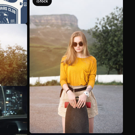
iStock