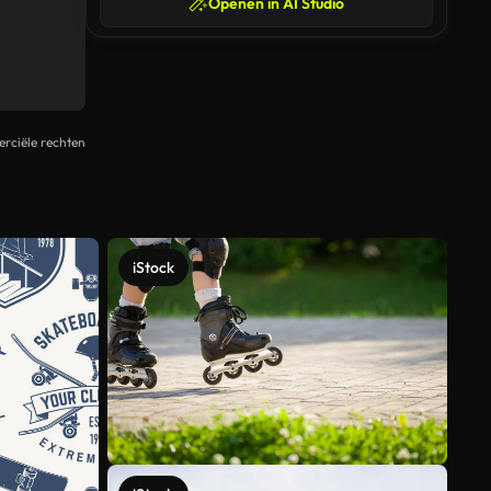
Openen in AI Studio
rciële rechten
iStock