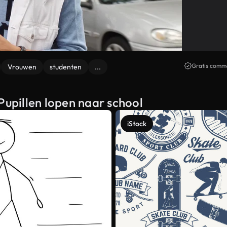
Gratis comme
Vrouwen
studenten
...
Pupillen lopen naar school
iStock