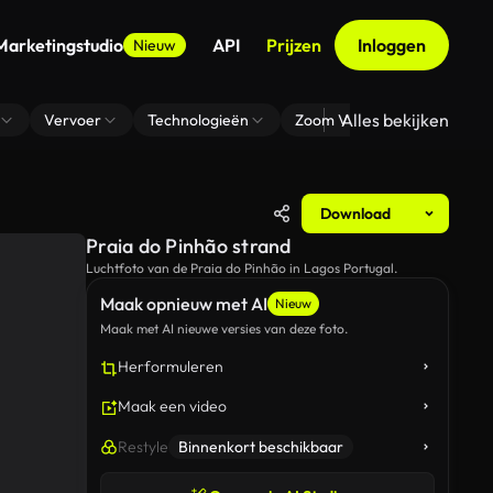
Marketingstudio
API
Prijzen
Inloggen
Nieuw
Alles bekijken
Vervoer
Technologieën
Zoom Virtuele Achtergrond
Download
Praia do Pinhão strand
Luchtfoto van de Praia do Pinhão in Lagos Portugal.
Maak opnieuw met AI
Nieuw
Maak met AI nieuwe versies van deze foto.
Herformuleren
Maak een video
Restyle
Binnenkort beschikbaar