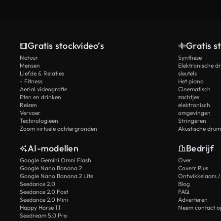
Gratis stockvideo’s
Gratis s
Natuur
Synthese
Mensen
Elektronische d
Liefde & Relaties
sleutels
- Fitness
Het piano
Aerial videografie
Cinematisch
Eten en drinken
zachtjes
Reizen
elektronisch
Vervoer
omgevingen
Technologieën
Stringeren
Zoom virtuele achtergronden
Akustische drum
AI-modellen
Bedrijf
Google Gemini Omni Flash
Over
Google Nano Banana 2
Coverr Plus
Google Nano Banana 2 Lite
Ontwikkelaars /
Seedance 2.0
Blog
Seedance 2.0 Fast
FAQ
Seedance 2.0 Mini
Adverteren
Happy Horse 1.1
Neem contact o
Seedream 5.0 Pro