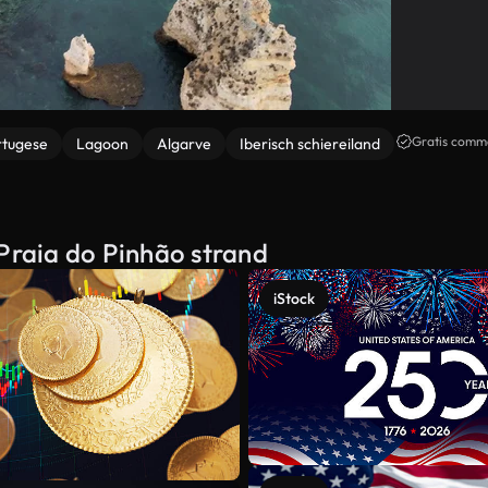
Gratis comme
rtugese
Lagoon
Algarve
Iberisch schiereiland
 Praia do Pinhão strand
iStock