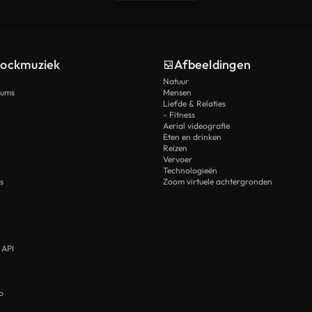
tockmuziek
Afbeeldingen
Natuur
rums
Mensen
Liefde & Relaties
- Fitness
Aerial videografie
Eten en drinken
Reizen
Vervoer
Technologieën
s
Zoom virtuele achtergronden
 API
p