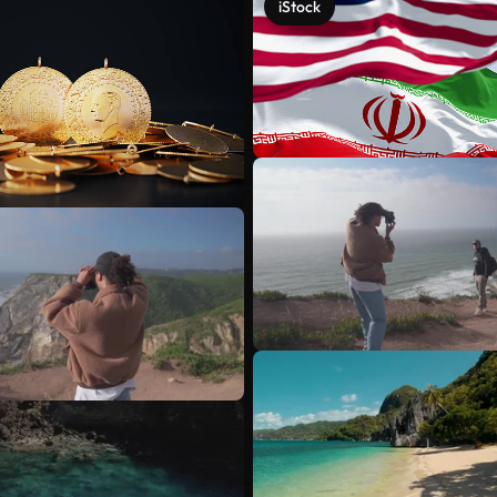
iStock