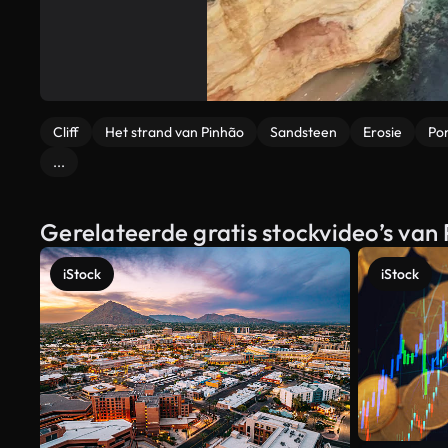
Cliff
Het strand van Pinhão
Sandsteen
Erosie
Po
...
Gerelateerde gratis stockvideo’s van
iStock
iStock