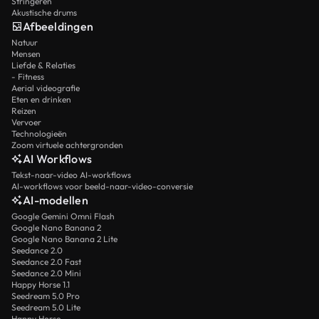
Stringeren
Akustische drums
Afbeeldingen
Natuur
Mensen
Liefde & Relaties
- Fitness
Aerial videografie
Eten en drinken
Reizen
Vervoer
Technologieën
Zoom virtuele achtergronden
AI Workflows
Tekst-naar-video AI-workflows
AI-workflows voor beeld-naar-video-conversie
AI-modellen
Google Gemini Omni Flash
Google Nano Banana 2
Google Nano Banana 2 Lite
Seedance 2.0
Seedance 2.0 Fast
Seedance 2.0 Mini
Happy Horse 1.1
Seedream 5.0 Pro
Seedream 5.0 Lite
Happy Horse