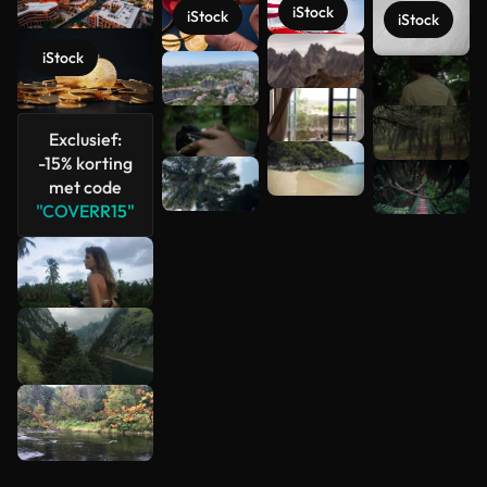
iStock
iStock
iStock
iStock
Meer
bekijken
Exclusief:
-15% korting
met code
"COVERR15"