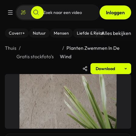
Inloggen
Alles bekijken
Coverr+
Natuur
Mensen
Liefde & Relaties
- Fitness
Thuis
Planten Zwemmen In De
Gratis stockfoto’s
Wind
Download