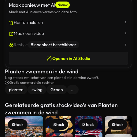
Maak opnieuw met AI
Nieuw
Maak met AI nieuwe versies van deze foto.
Herformuleren
Maak een video
Restyle
Binnenkort beschikbaar
Openen in AI Studio
Planten zwemmen in de wind
Nog steeds een schot van een plant die in de wind zweeft.
Gratis commerciële rechten
planten
swing
Groen
...
Gerelateerde gratis stockvideo’s van Planten
zwemmen in de wind
iStock
iStock
iStock
iStock