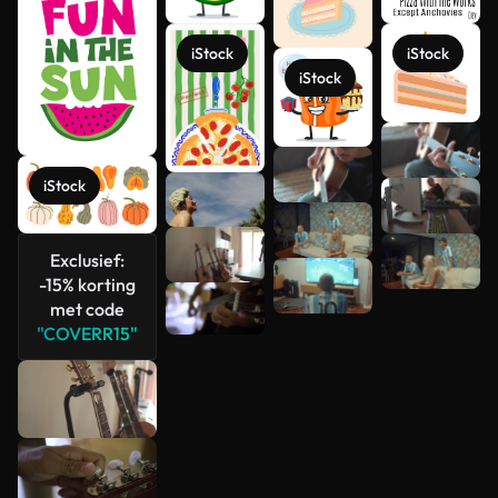
iStock
iStock
iStock
Meer
bekijken
iStock
Exclusief:
-15% korting
met code
"COVERR15"