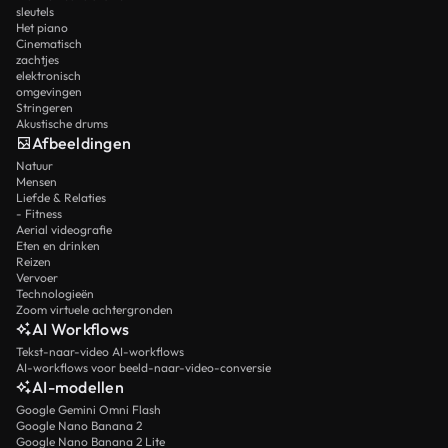
sleutels
Het piano
Cinematisch
zachtjes
elektronisch
omgevingen
Stringeren
Akustische drums
Afbeeldingen
Natuur
Mensen
Liefde & Relaties
- Fitness
Aerial videografie
Eten en drinken
Reizen
Vervoer
Technologieën
Zoom virtuele achtergronden
AI Workflows
Tekst-naar-video AI-workflows
AI-workflows voor beeld-naar-video-conversie
AI-modellen
Google Gemini Omni Flash
Google Nano Banana 2
Google Nano Banana 2 Lite