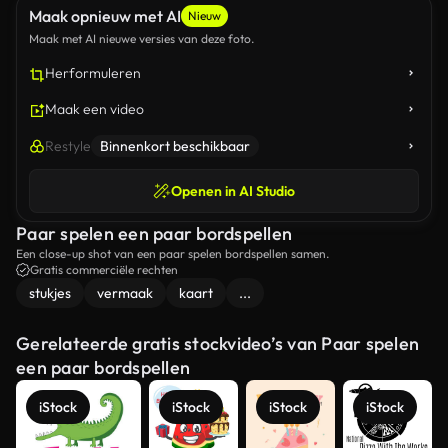
Maak opnieuw met AI
Nieuw
Maak met AI nieuwe versies van deze foto.
Herformuleren
Maak een video
Restyle
Binnenkort beschikbaar
Openen in AI Studio
Paar spelen een paar bordspellen
Een close-up shot van een paar spelen bordspellen samen.
Gratis commerciële rechten
stukjes
vermaak
kaart
...
Gerelateerde gratis stockvideo’s van Paar spelen
een paar bordspellen
iStock
iStock
iStock
iStock