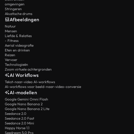
omgevingen
Stringeren
Akustische drums
Afbeeldingen
Natuur
Mensen
Liefde & Relaties
- Fitness
Aerial videografie
Eten en drinken
Reizen
Vervoer
Technologieën
Zoom virtuele achtergronden
AI Workflows
Tekst-naar-video AI-workflows
AI-workflows voor beeld-naar-video-conversie
AI-modellen
Google Gemini Omni Flash
Google Nano Banana 2
Google Nano Banana 2 Lite
Seedance 2.0
Seedance 2.0 Fast
Seedance 2.0 Mini
Happy Horse 1.1
Seedream 5.0 Pro