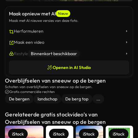
Maak opnieuw met AI
Nieuw
Maak met AI nieuwe versies van deze foto.
Herformuleren
Maak een video
Restyle
Binnenkort beschikbaar
Openen in AI Studio
Overblijfselen van sneeuw op de bergen
Schoten van overblijfselen van sneeuw op de bergen.
Gratis commerciële rechten
De bergen
landschap
De berg top
...
Gerelateerde gratis stockvideo’s van
Overblijfselen van sneeuw op de bergen
iStock
iStock
iStock
iStock