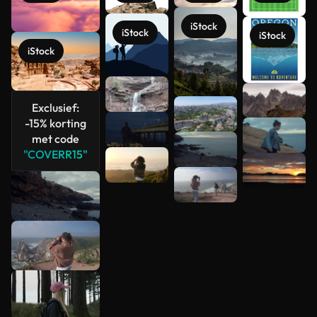
iStock
iStock
iStock
iStock
Meer
Exclusief:
-15% korting
bekijken
met code
"COVERR15"