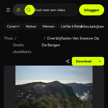
Inloggen
Alles bekijken
Coverr+
Natuur
Mensen
Liefde & Relaties
- Fitness
Thuis
Overblijfselen Van Sneeuw Op
Gratis
De Bergen
stockfoto’s
Download