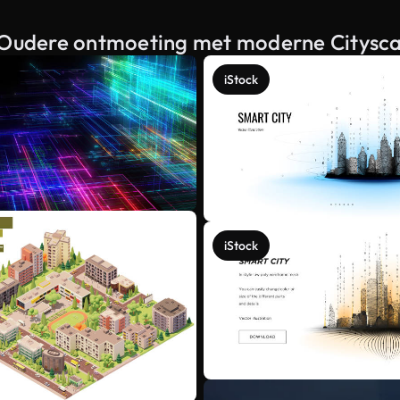
an Oudere ontmoeting met moderne Citysc
iStock
iStock