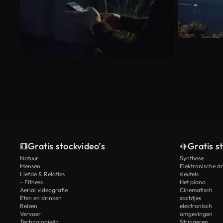
Gratis stockvideo’s
Gratis s
Natuur
Synthese
Mensen
Elektronische d
Liefde & Relaties
sleutels
- Fitness
Het piano
Aerial videografie
Cinematisch
Eten en drinken
zachtjes
Reizen
elektronisch
Vervoer
omgevingen
Technologieën
Stringeren