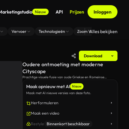
Marketingstudio
API
Prijzen
Inloggen
Nieuw
Alles bekijken
Vervoer
Technologieën
Zoom Virtuele Achtergrond
Download
Oudere ontmoeting met moderne
Cityscape
Prachtige visuele fusie van oude Griekse en Romeinse
architectuur met een moderne stedelijke skyline.
Maak opnieuw met AI
Nieuw
Maak met AI nieuwe versies van deze foto.
Herformuleren
Maak een video
Restyle
Binnenkort beschikbaar