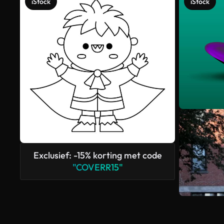
iStock
iStock
Exclusief: -15% korting met code
"COVERR15"