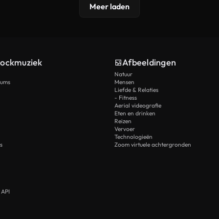
Meer laden
tockmuziek
Afbeeldingen
Natuur
rums
Mensen
Liefde & Relaties
- Fitness
Aerial videografie
Eten en drinken
Reizen
Vervoer
Technologieën
s
Zoom virtuele achtergronden
 API