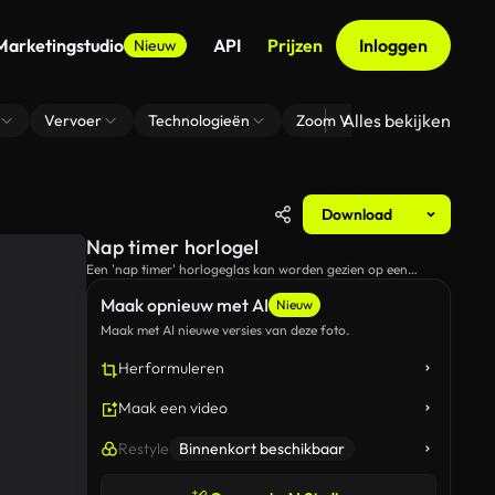
Marketingstudio
API
Prijzen
Inloggen
Nieuw
Alles bekijken
Vervoer
Technologieën
Zoom Virtuele Achtergrond
Download
Nap timer horlogel
Een 'nap timer' horlogeglas kan worden gezien op een
nachtstand naast een bed.
Maak opnieuw met AI
Nieuw
Maak met AI nieuwe versies van deze foto.
Herformuleren
Maak een video
Restyle
Binnenkort beschikbaar