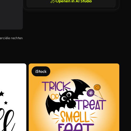
Openen in AI Studio
rciële rechten
iStock