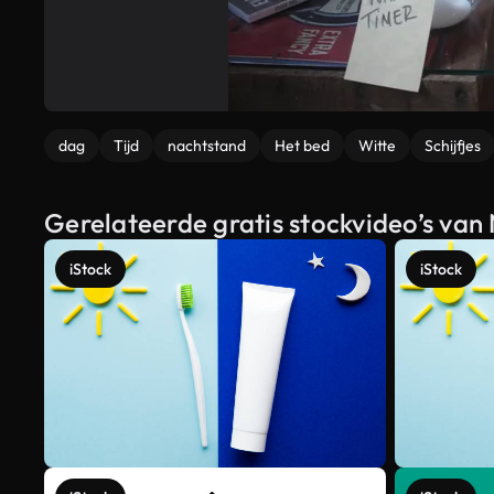
dag
Tijd
nachtstand
Het bed
Witte
Schijfjes
Gerelateerde gratis stockvideo’s van
iStock
iStock