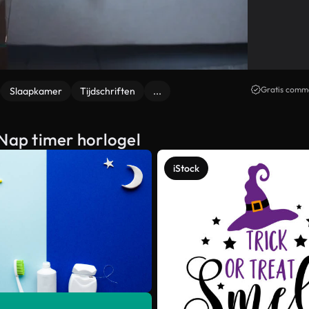
Gratis comme
Slaapkamer
Tijdschriften
...
 Nap timer horlogel
iStock