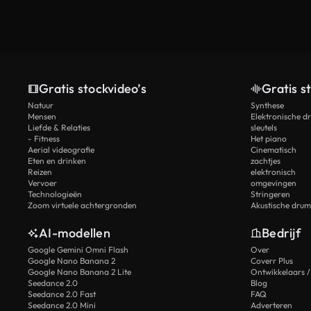
Gratis stockvideo’s
Gratis s
Natuur
Synthese
Mensen
Elektronische d
Liefde & Relaties
sleutels
- Fitness
Het piano
Aerial videografie
Cinematisch
Eten en drinken
zachtjes
Reizen
elektronisch
Vervoer
omgevingen
Technologieën
Stringeren
Zoom virtuele achtergronden
Akustische drum
AI-modellen
Bedrijf
Google Gemini Omni Flash
Over
Google Nano Banana 2
Coverr Plus
Google Nano Banana 2 Lite
Ontwikkelaars /
Seedance 2.0
Blog
Seedance 2.0 Fast
FAQ
Seedance 2.0 Mini
Adverteren