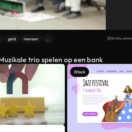
Gratis comme
n
geld
mensen
...
Muzikale trio spelen op een bank
iStock