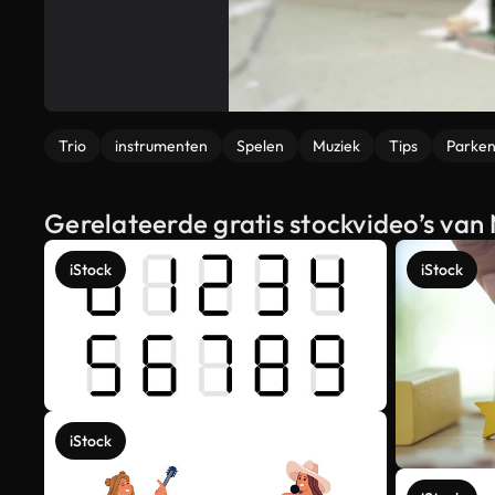
Trio
instrumenten
Spelen
Muziek
Tips
Parke
Gerelateerde gratis stockvideo’s van 
iStock
iStock
iStock