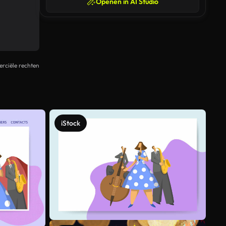
Openen in AI Studio
rciële rechten
iStock