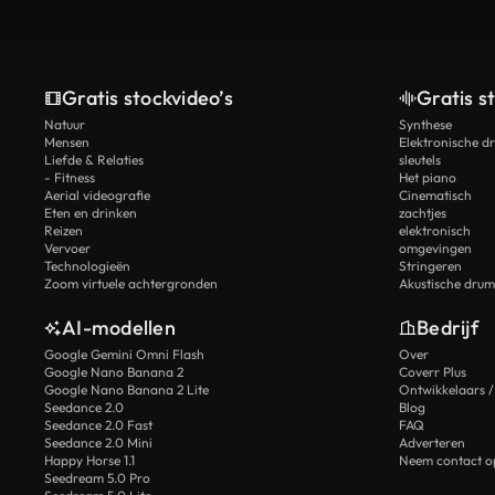
Gratis stockvideo’s
Gratis s
Natuur
Synthese
Mensen
Elektronische d
Liefde & Relaties
sleutels
- Fitness
Het piano
Aerial videografie
Cinematisch
Eten en drinken
zachtjes
Reizen
elektronisch
Vervoer
omgevingen
Technologieën
Stringeren
Zoom virtuele achtergronden
Akustische drum
AI-modellen
Bedrijf
Google Gemini Omni Flash
Over
Google Nano Banana 2
Coverr Plus
Google Nano Banana 2 Lite
Ontwikkelaars /
Seedance 2.0
Blog
Seedance 2.0 Fast
FAQ
Seedance 2.0 Mini
Adverteren
Happy Horse 1.1
Neem contact o
Seedream 5.0 Pro