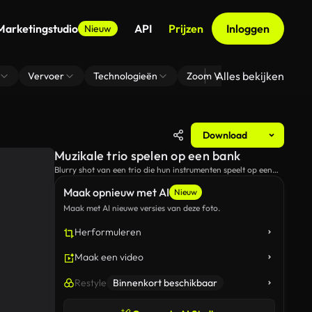
Marketingstudio
API
Prijzen
Inloggen
Nieuw
Alles bekijken
Vervoer
Technologieën
Zoom Virtuele Achtergrond
Download
Muzikale trio spelen op een bank
Blurry shot van een trio die hun instrumenten speelt op een
bank in het park.
Maak opnieuw met AI
Nieuw
Maak met AI nieuwe versies van deze foto.
Herformuleren
Maak een video
Restyle
Binnenkort beschikbaar