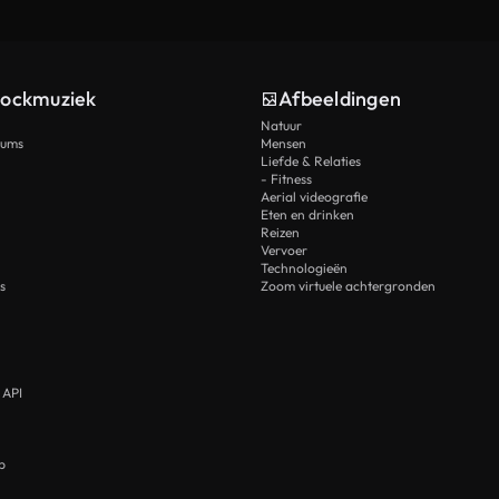
tockmuziek
Afbeeldingen
Natuur
rums
Mensen
Liefde & Relaties
- Fitness
Aerial videografie
Eten en drinken
Reizen
Vervoer
Technologieën
s
Zoom virtuele achtergronden
 API
p