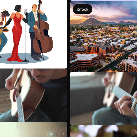
iStock