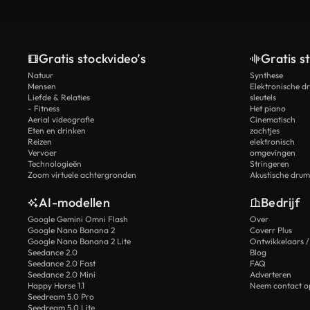
Gratis stockvideo’s
Gratis s
Natuur
Synthese
Mensen
Elektronische d
Liefde & Relaties
sleutels
- Fitness
Het piano
Aerial videografie
Cinematisch
Eten en drinken
zachtjes
Reizen
elektronisch
Vervoer
omgevingen
Technologieën
Stringeren
Zoom virtuele achtergronden
Akustische drum
AI-modellen
Bedrijf
Google Gemini Omni Flash
Over
Google Nano Banana 2
Coverr Plus
Google Nano Banana 2 Lite
Ontwikkelaars /
Seedance 2.0
Blog
Seedance 2.0 Fast
FAQ
Seedance 2.0 Mini
Adverteren
Happy Horse 1.1
Neem contact o
Seedream 5.0 Pro
Seedream 5.0 Lite