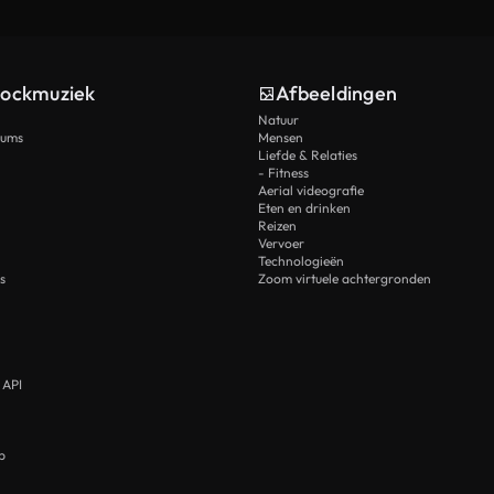
tockmuziek
Afbeeldingen
Natuur
rums
Mensen
Liefde & Relaties
- Fitness
Aerial videografie
Eten en drinken
Reizen
Vervoer
Technologieën
s
Zoom virtuele achtergronden
 API
p