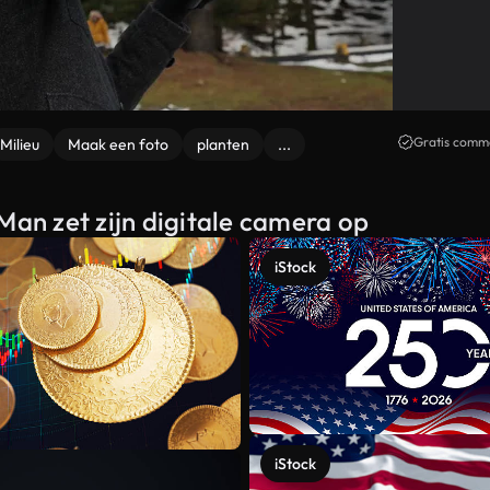
Gratis comme
Milieu
Maak een foto
planten
...
Man zet zijn digitale camera op
iStock
iStock