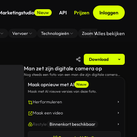
Marketingstudio
API
Prijzen
Inloggen
Nieuw
Alles bekijken
Vervoer
Technologieën
Zoom Virtuele Achtergrond
Download
Man zet zijn digitale camera op
Nog steeds een foto van een man die zijn digitale camera
buiten opstelt.
Maak opnieuw met AI
Nieuw
Maak met AI nieuwe versies van deze foto.
Herformuleren
Maak een video
Restyle
Binnenkort beschikbaar