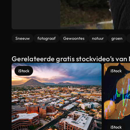
Sneeuw
fotograaf
Gewoontes
natuur
groen
Gerelateerde gratis stockvideo’s van 
iStock
iStock
iStock