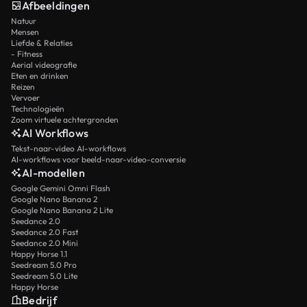
Afbeeldingen
Natuur
Mensen
Liefde & Relaties
- Fitness
Aerial videografie
Eten en drinken
Reizen
Vervoer
Technologieën
Zoom virtuele achtergronden
AI Workflows
Tekst-naar-video AI-workflows
AI-workflows voor beeld-naar-video-conversie
AI-modellen
Google Gemini Omni Flash
Google Nano Banana 2
Google Nano Banana 2 Lite
Seedance 2.0
Seedance 2.0 Fast
Seedance 2.0 Mini
Happy Horse 1.1
Seedream 5.0 Pro
Seedream 5.0 Lite
Happy Horse
Bedrijf