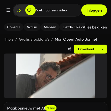
Inloggen
Alles bekijken
Coverr+
Natuur
Mensen
Liefde & Relaties
- Fitness
Thuis
Gratis stockfoto’s
Man Opent Auto Bonnet
Download
Maak opnieuw met AI
Nieuw