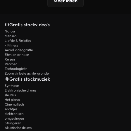
Meer laden
Gratis stockvideo’s
Natuur
Mensen
Liefde & Relaties
- Fitness
Aerial videografie
Eten en drinken
Reizen
Vervoer
Technologieën
Zoom virtuele achtergronden
Gratis stockmuziek
Synthese
Elektronische drums
sleutels
Het piano
Cinematisch
zachtjes
elektronisch
omgevingen
Stringeren
Akustische drums