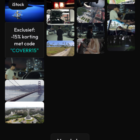
iStock
Meer
bekijken
Exclusief:
-15% korting
met code
"COVERR15"