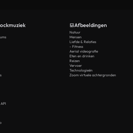
tockmuziek
Afbeeldingen
Natuur
rums
Mensen
Liefde & Relaties
- Fitness
Aerial videografie
Eten en drinken
Reizen
Vervoer
Technologieën
s
Zoom virtuele achtergronden
 API
p