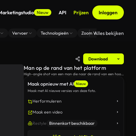
Marketingstudio
API
Prijzen
Inloggen
Nieuw
Alles bekijken
Vervoer
Technologieën
Zoom Virtuele Achtergrond
Download
Man op de rand van het platform
High-angle shot van een man die naar de rand van een hoog
platform loopt.
Maak opnieuw met AI
Nieuw
Maak met AI nieuwe versies van deze foto.
Herformuleren
Maak een video
Restyle
Binnenkort beschikbaar