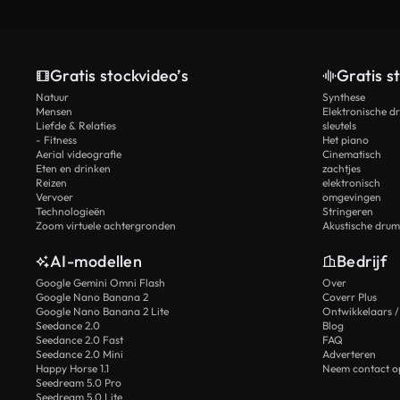
Gratis stockvideo’s
Gratis s
Natuur
Synthese
Mensen
Elektronische d
Liefde & Relaties
sleutels
- Fitness
Het piano
Aerial videografie
Cinematisch
Eten en drinken
zachtjes
Reizen
elektronisch
Vervoer
omgevingen
Technologieën
Stringeren
Zoom virtuele achtergronden
Akustische drum
AI-modellen
Bedrijf
Google Gemini Omni Flash
Over
Google Nano Banana 2
Coverr Plus
Google Nano Banana 2 Lite
Ontwikkelaars /
Seedance 2.0
Blog
Seedance 2.0 Fast
FAQ
Seedance 2.0 Mini
Adverteren
Happy Horse 1.1
Neem contact o
Seedream 5.0 Pro
Seedream 5.0 Lite