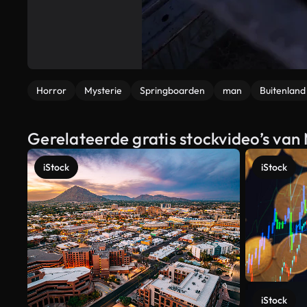
Horror
Mysterie
Springboarden
man
Buitenland
Gerelateerde gratis stockvideo’s van
iStock
iStock
iStock