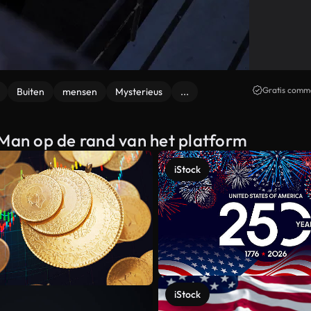
Gratis comme
Buiten
mensen
Mysterieus
...
 Man op de rand van het platform
iStock
iStock