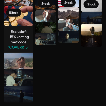
iStock
iStock
iStock
iStock
Meer
bekijken
Exclusief:
-15% korting
met code
"COVERR15"