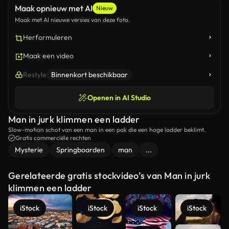
Maak opnieuw met AI
Nieuw
Maak met AI nieuwe versies van deze foto.
Herformuleren
Maak een video
Restyle
Binnenkort beschikbaar
Openen in AI Studio
Man in jurk klimmen een ladder
Slow-motion schot van een man in een pak die een hoge ladder beklimt.
Gratis commerciële rechten
Mysterie
Springboarden
man
...
Gerelateerde gratis stockvideo’s van Man in jurk
klimmen een ladder
iStock
iStock
iStock
iStock