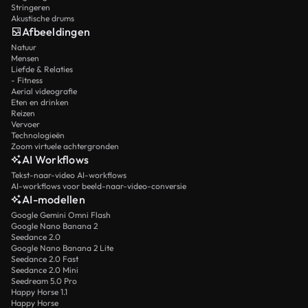
Stringeren
Akustische drums
Afbeeldingen
Natuur
Mensen
Liefde & Relaties
- Fitness
Aerial videografie
Eten en drinken
Reizen
Vervoer
Technologieën
Zoom virtuele achtergronden
AI Workflows
Tekst-naar-video AI-workflows
AI-workflows voor beeld-naar-video-conversie
AI-modellen
Google Gemini Omni Flash
Google Nano Banana 2
Seedance 2.0
Google Nano Banana 2 Lite
Seedance 2.0 Fast
Seedance 2.0 Mini
Seedream 5.0 Pro
Happy Horse 1.1
Happy Horse