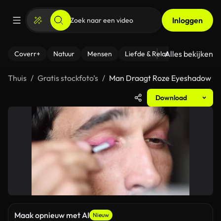
Inloggen
Alles bekijken
Coverr+
Natuur
Mensen
Liefde & Relaties
- Fitness
Thuis
Gratis stockfoto’s
Man Draagt Roze Eyeshadow
Download
Maak opnieuw met AI
Nieuw