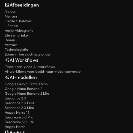
Afbeeldingen
Natuur
Mensen
Liefde & Relaties
- Fitness
Aerial videografie
Eten en drinken
Reizen
Vervoer
Technologieën
Zoom virtuele achtergronden
AI Workflows
Tekst-naar-video AI-workflows
AI-workflows voor beeld-naar-video-conversie
AI-modellen
Google Gemini Omni Flash
Google Nano Banana 2
Google Nano Banana 2 Lite
Seedance 2.0
Seedance 2.0 Fast
Seedance 2.0 Mini
Happy Horse 1.1
Seedream 5.0 Pro
Seedream 5.0 Lite
Happy Horse
Bedrijf