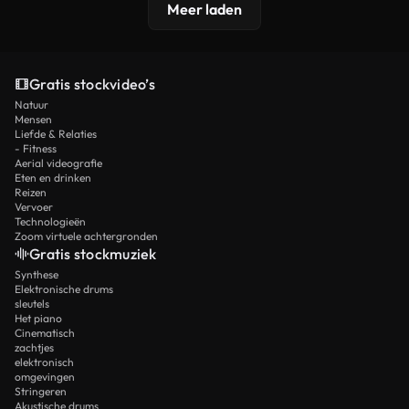
Meer laden
Gratis stockvideo’s
Natuur
Mensen
Liefde & Relaties
- Fitness
Aerial videografie
Eten en drinken
Reizen
Vervoer
Technologieën
Zoom virtuele achtergronden
Gratis stockmuziek
Synthese
Elektronische drums
sleutels
Het piano
Cinematisch
zachtjes
elektronisch
omgevingen
Stringeren
Akustische drums