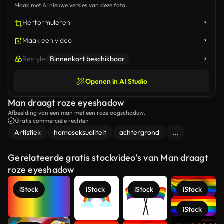
Maak met AI nieuwe versies van deze foto.
Herformuleren
Maak een video
Restyle
Binnenkort beschikbaar
Openen in AI Studio
Man draagt roze eyeshadow
Afbeelding van een man met een roze oogschaduw.
Gratis commerciële rechten
Artistiek
homoseksualiteit
achtergrond
...
Gerelateerde gratis stockvideo’s van Man draagt
roze eyeshadow
iStock
iStock
iStock
iStock
iStock
Meer