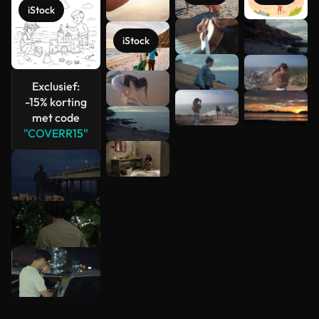
iStock
Meer
iStock
bekijken
Exclusief:
-15% korting
met code
"COVERR15"