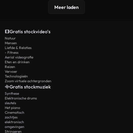
Meer laden
Gratis stockvideo’s
Natuur
Mensen
Liefde & Relaties
- Fitness
Aerial videografie
Eten en drinken
Reizen
Vervoer
Technologieën
Zoom virtuele achtergronden
Gratis stockmuziek
Synthese
Elektronische drums
sleutels
Het piano
Cinematisch
zachtjes
elektronisch
omgevingen
Stringeren