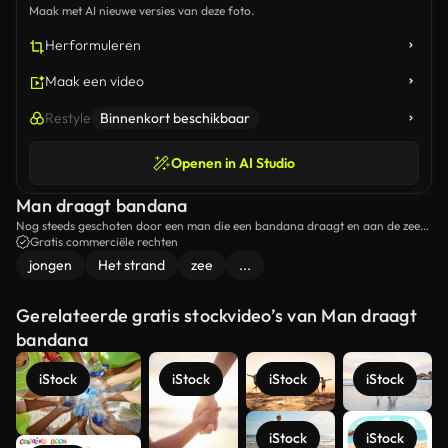
Maak met AI nieuwe versies van deze foto.
Herformuleren
Maak een video
Restyle
Binnenkort beschikbaar
Openen in AI Studio
Man draagt bandana
Nog steeds geschoten door een man die een bandana draagt en aan de zee
staat.
Gratis commerciële rechten
jongen
Het strand
zee
...
Gerelateerde gratis stockvideo’s van Man draagt
bandana
iStock
iStock
iStock
iStock
iStock
iStock