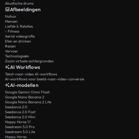
Akustische drums
Afbeeldingen
Natuur
Mensen
Liefde & Relaties
- Fitness
Aerial videografie
Eten en drinken
Reizen
Vervoer
Technologieën
Zoom virtuele achtergronden
AI Workflows
Tekst-naar-video AI-workflows
AI-workflows voor beeld-naar-video-conversie
AI-modellen
Google Gemini Omni Flash
Google Nano Banana 2
Google Nano Banana 2 Lite
Seedance 2.0
Seedance 2.0 Fast
Seedance 2.0 Mini
Happy Horse 1.1
Seedream 5.0 Pro
Seedream 5.0 Lite
Happy Horse