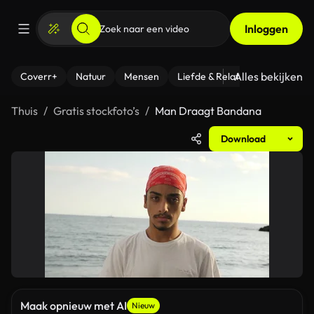
Inloggen
Alles bekijken
Coverr+
Natuur
Mensen
Liefde & Relaties
- Fitness
Thuis
Gratis stockfoto’s
Man Draagt Bandana
Download
Maak opnieuw met AI
Nieuw