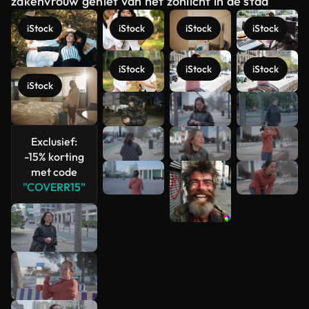
zakenvrouw geniet van het zonlicht in de stad
iStock
iStock
iStock
iStock
iStock
iStock
iStock
iStock
Meer
bekijken
Exclusief:
-15% korting
met code
"COVERR15"