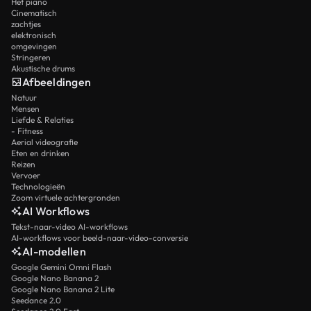
Het piano
Cinematisch
zachtjes
elektronisch
omgevingen
Stringeren
Akustische drums
Afbeeldingen
Natuur
Mensen
Liefde & Relaties
- Fitness
Aerial videografie
Eten en drinken
Reizen
Vervoer
Technologieën
Zoom virtuele achtergronden
AI Workflows
Tekst-naar-video AI-workflows
AI-workflows voor beeld-naar-video-conversie
AI-modellen
Google Gemini Omni Flash
Google Nano Banana 2
Google Nano Banana 2 Lite
Seedance 2.0