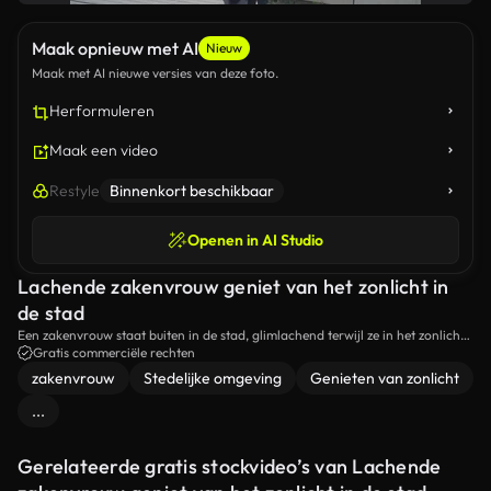
Maak opnieuw met AI
Nieuw
Maak met AI nieuwe versies van deze foto.
Herformuleren
Maak een video
Restyle
Binnenkort beschikbaar
Openen in AI Studio
Lachende zakenvrouw geniet van het zonlicht in
de stad
Een zakenvrouw staat buiten in de stad, glimlachend terwijl ze in het zonlicht
barst. Deze video vangt een moment van vreugde en ontspanning in een
Gratis commerciële rechten
stedelijke omgeving. ideaal voor thema's van zaken, stadsleven en positiviteit.
zakenvrouw
Stedelijke omgeving
Genieten van zonlicht
...
Gerelateerde gratis stockvideo’s van Lachende