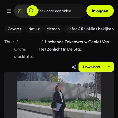
Inloggen
Alles bekijken
Coverr+
Natuur
Mensen
Liefde & Relaties
- Fitness
Thuis
Lachende Zakenvrouw Geniet Van
Gratis
Het Zonlicht In De Stad
stockfoto’s
Download