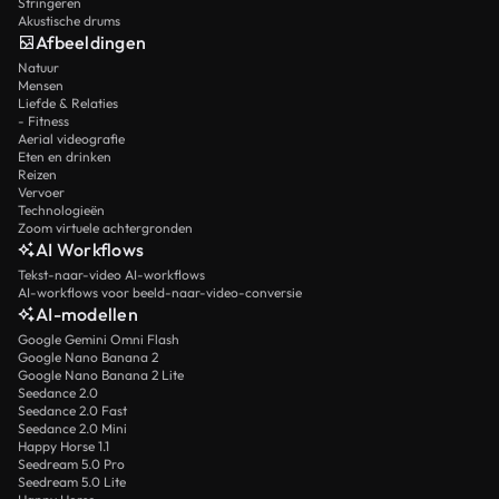
Stringeren
Akustische drums
Afbeeldingen
Natuur
Mensen
Liefde & Relaties
- Fitness
Aerial videografie
Eten en drinken
Reizen
Vervoer
Technologieën
Zoom virtuele achtergronden
AI Workflows
Tekst-naar-video AI-workflows
AI-workflows voor beeld-naar-video-conversie
AI-modellen
Google Gemini Omni Flash
Google Nano Banana 2
Google Nano Banana 2 Lite
Seedance 2.0
Seedance 2.0 Fast
Seedance 2.0 Mini
Happy Horse 1.1
Seedream 5.0 Pro
Seedream 5.0 Lite