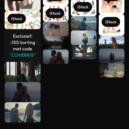
iStock
iStock
iStock
iStock
Exclusief:
-15% korting
Meer
met code
bekijken
"COVERR15"