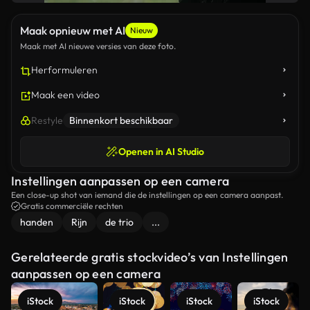
Maak opnieuw met AI
Nieuw
Maak met AI nieuwe versies van deze foto.
Herformuleren
Maak een video
Restyle
Binnenkort beschikbaar
Openen in AI Studio
Instellingen aanpassen op een camera
Een close-up shot van iemand die de instellingen op een camera aanpast.
Gratis commerciële rechten
handen
Rijn
de trio
...
Gerelateerde gratis stockvideo’s van Instellingen
aanpassen op een camera
iStock
iStock
iStock
iStock