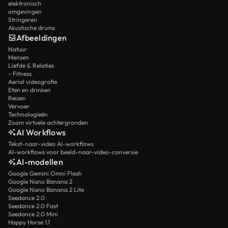
elektronisch
omgevingen
Stringeren
Akustische drums
Afbeeldingen
Natuur
Mensen
Liefde & Relaties
- Fitness
Aerial videografie
Eten en drinken
Reizen
Vervoer
Technologieën
Zoom virtuele achtergronden
AI Workflows
Tekst-naar-video AI-workflows
AI-workflows voor beeld-naar-video-conversie
AI-modellen
Google Gemini Omni Flash
Google Nano Banana 2
Google Nano Banana 2 Lite
Seedance 2.0
Seedance 2.0 Fast
Seedance 2.0 Mini
Happy Horse 1.1