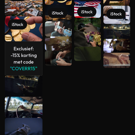
iStock
iStock
iStock
iStock
Meer
bekijken
Exclusief:
-15% korting
met code
"COVERR15"