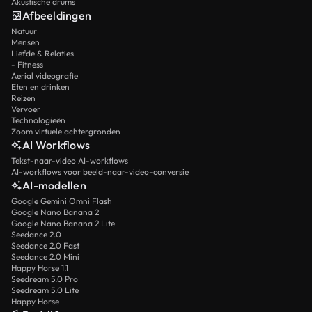
Akustische drums
Afbeeldingen
Natuur
Mensen
Liefde & Relaties
- Fitness
Aerial videografie
Eten en drinken
Reizen
Vervoer
Technologieën
Zoom virtuele achtergronden
AI Workflows
Tekst-naar-video AI-workflows
AI-workflows voor beeld-naar-video-conversie
AI-modellen
Google Gemini Omni Flash
Google Nano Banana 2
Google Nano Banana 2 Lite
Seedance 2.0
Seedance 2.0 Fast
Seedance 2.0 Mini
Happy Horse 1.1
Seedream 5.0 Pro
Seedream 5.0 Lite
Happy Horse