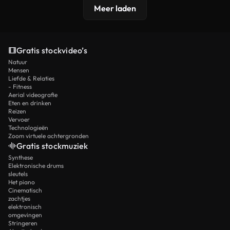
Meer laden
Gratis stockvideo’s
Natuur
Mensen
Liefde & Relaties
- Fitness
Aerial videografie
Eten en drinken
Reizen
Vervoer
Technologieën
Zoom virtuele achtergronden
Gratis stockmuziek
Synthese
Elektronische drums
sleutels
Het piano
Cinematisch
zachtjes
elektronisch
omgevingen
Stringeren