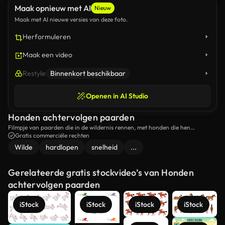
Maak opnieuw met AI
Nieuw
Maak met AI nieuwe versies van deze foto.
Herformuleren
Maak een video
Restyle
Binnenkort beschikbaar
Openen in AI Studio
Honden achtervolgen paarden
Filmpje van paarden die in de wildernis rennen, met honden die hen
achtervolgen.
Gratis commerciële rechten
Wilde
hardlopen
snelheid
...
Gerelateerde gratis stockvideo’s van Honden
achtervolgen paarden
iStock
iStock
iStock
iStock