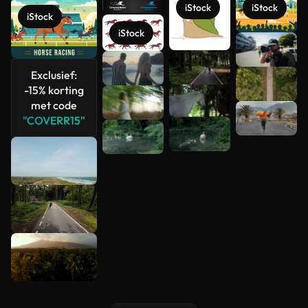
iStock
iStock
iStock
iStock
Meer
bekijken
Exclusief:
-15% korting
met code
"COVERR15"