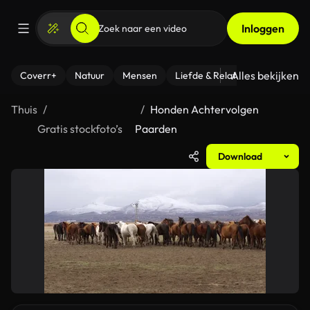
Inloggen
Alles bekijken
Coverr+
Natuur
Mensen
Liefde & Relaties
- Fitness
Thuis
Honden Achtervolgen
Gratis stockfoto’s
Paarden
Download