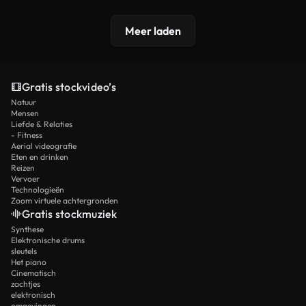
Meer laden
Gratis stockvideo’s
Natuur
Mensen
Liefde & Relaties
- Fitness
Aerial videografie
Eten en drinken
Reizen
Vervoer
Technologieën
Zoom virtuele achtergronden
Gratis stockmuziek
Synthese
Elektronische drums
sleutels
Het piano
Cinematisch
zachtjes
elektronisch
omgevingen