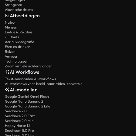
Stringeren
Akustische drums
Afbeeldingen
Natuur
Mensen
Liefde & Relaties
- Fitness
Aerial videografie
Eten en drinken
Reizen
Vervoer
Technologieën
Zoom virtuele achtergronden
AI Workflows
Tekst-naar-video AI-workflows
AI-workflows voor beeld-naar-video-conversie
AI-modellen
Google Gemini Omni Flash
Google Nano Banana 2
Google Nano Banana 2 Lite
Seedance 2.0
Seedance 2.0 Fast
Seedance 2.0 Mini
Happy Horse 1.1
Seedream 5.0 Pro
Seedream 5.0 Lite