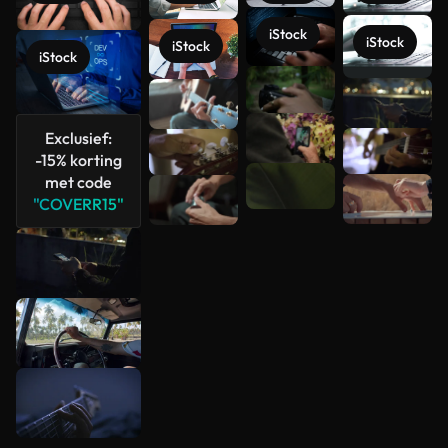
iStock
iStock
iStock
iStock
Meer
bekijken
Exclusief:
-15% korting
met code
"COVERR15"