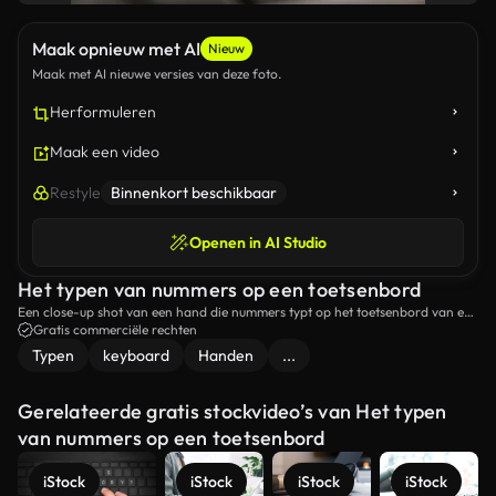
Maak opnieuw met AI
Nieuw
Maak met AI nieuwe versies van deze foto.
Herformuleren
Maak een video
Restyle
Binnenkort beschikbaar
Openen in AI Studio
Het typen van nummers op een toetsenbord
Een close-up shot van een hand die nummers typt op het toetsenbord van een
computer.
Gratis commerciële rechten
Typen
keyboard
Handen
...
Gerelateerde gratis stockvideo’s van Het typen
van nummers op een toetsenbord
iStock
iStock
iStock
iStock