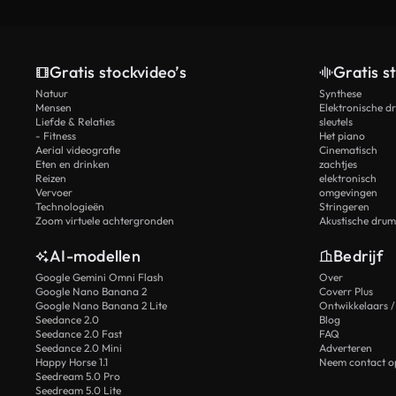
Gratis stockvideo’s
Gratis s
Natuur
Synthese
Mensen
Elektronische d
Liefde & Relaties
sleutels
- Fitness
Het piano
Aerial videografie
Cinematisch
Eten en drinken
zachtjes
Reizen
elektronisch
Vervoer
omgevingen
Technologieën
Stringeren
Zoom virtuele achtergronden
Akustische drum
AI-modellen
Bedrijf
Google Gemini Omni Flash
Over
Google Nano Banana 2
Coverr Plus
Google Nano Banana 2 Lite
Ontwikkelaars /
Seedance 2.0
Blog
Seedance 2.0 Fast
FAQ
Seedance 2.0 Mini
Adverteren
Happy Horse 1.1
Neem contact o
Seedream 5.0 Pro
Seedream 5.0 Lite