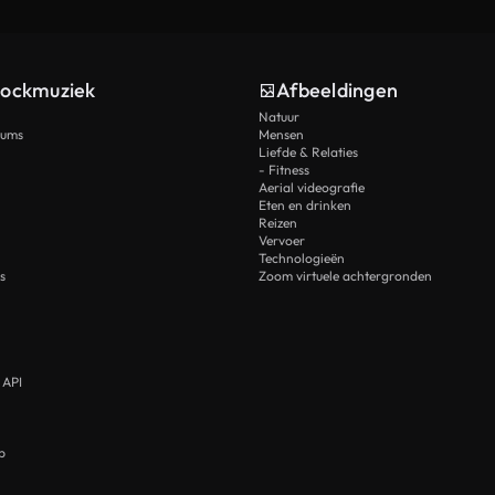
tockmuziek
Afbeeldingen
Natuur
rums
Mensen
Liefde & Relaties
- Fitness
Aerial videografie
Eten en drinken
Reizen
Vervoer
Technologieën
s
Zoom virtuele achtergronden
 API
p