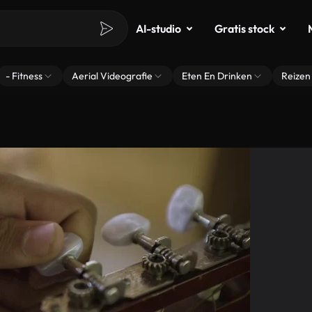
AI-studio
Gratis stock
- Fitness
Aerial Videografie
Eten En Drinken
Reizen