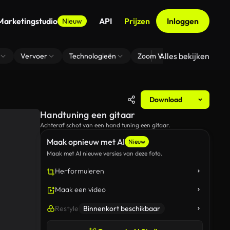
Marketingstudio
API
Prijzen
Inloggen
Nieuw
Alles bekijken
Vervoer
Technologieën
Zoom Virtuele Achtergrond
Download
Handtuning een gitaar
Achteraf schot van een hand tuning een gitaar.
Maak opnieuw met AI
Nieuw
Maak met AI nieuwe versies van deze foto.
Herformuleren
Maak een video
Restyle
Binnenkort beschikbaar