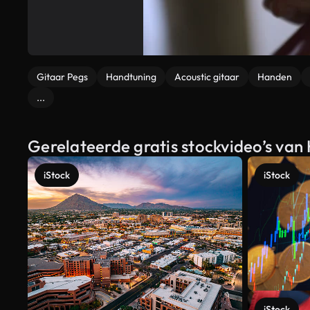
Gitaar Pegs
Handtuning
Acoustic gitaar
Handen
...
Gerelateerde gratis stockvideo’s van
iStock
iStock
iStock