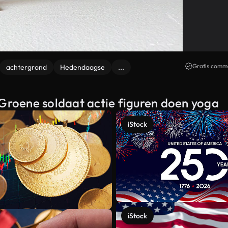
Gratis comme
achtergrond
Hedendaagse
...
 Groene soldaat actie figuren doen yoga
iStock
iStock