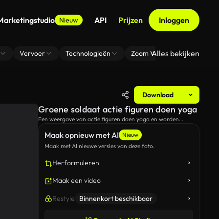
Marketingstudio
API
Prijzen
Inloggen
Nieuw
Alles bekijken
Vervoer
Technologieën
Zoom Virtuele Achtergrond
Download
Groene soldaat actie figuren doen yoga
Een weergave van actie figuren doen yoga en worden
beweegt door een hand.
Maak opnieuw met AI
Nieuw
Maak met AI nieuwe versies van deze foto.
Herformuleren
Maak een video
Restyle
Binnenkort beschikbaar