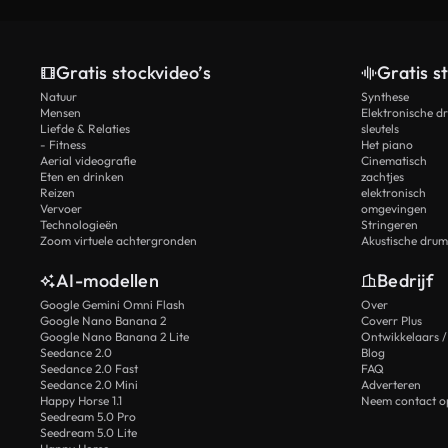
Gratis stockvideo’s
Gratis s
Natuur
Synthese
Mensen
Elektronische d
Liefde & Relaties
sleutels
- Fitness
Het piano
Aerial videografie
Cinematisch
Eten en drinken
zachtjes
Reizen
elektronisch
Vervoer
omgevingen
Technologieën
Stringeren
Zoom virtuele achtergronden
Akustische drum
AI-modellen
Bedrijf
Google Gemini Omni Flash
Over
Google Nano Banana 2
Coverr Plus
Google Nano Banana 2 Lite
Ontwikkelaars /
Seedance 2.0
Blog
Seedance 2.0 Fast
FAQ
Seedance 2.0 Mini
Adverteren
Happy Horse 1.1
Neem contact o
Seedream 5.0 Pro
Seedream 5.0 Lite