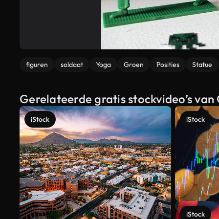
figuren
soldaat
Yoga
Groen
Posities
Statue
Gerelateerde gratis stockvideo’s van
iStock
iStock
iStock