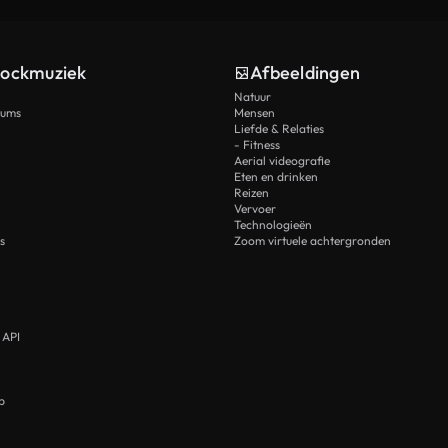
tockmuziek
Afbeeldingen
Natuur
rums
Mensen
Liefde & Relaties
- Fitness
Aerial videografie
Eten en drinken
Reizen
Vervoer
Technologieën
s
Zoom virtuele achtergronden
 API
p