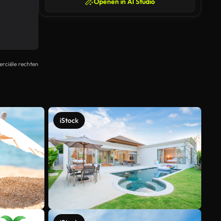
Openen in AI Studio
rciële rechten
iStock