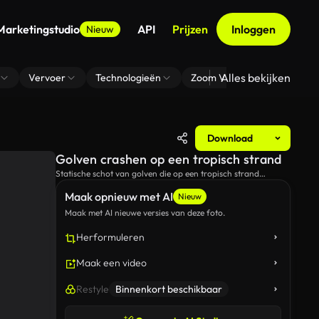
Marketingstudio
API
Prijzen
Inloggen
Nieuw
Alles bekijken
Vervoer
Technologieën
Zoom Virtuele Achtergrond
Download
Golven crashen op een tropisch strand
Statische schot van golven die op een tropisch strand
instorten.
Maak opnieuw met AI
Nieuw
Maak met AI nieuwe versies van deze foto.
Herformuleren
Maak een video
Restyle
Binnenkort beschikbaar