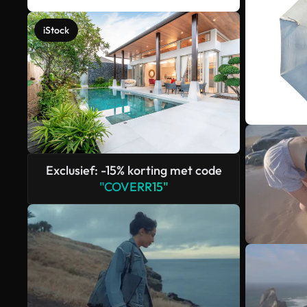
iStock
Exclusief: -15% korting met code
"COVERR15"