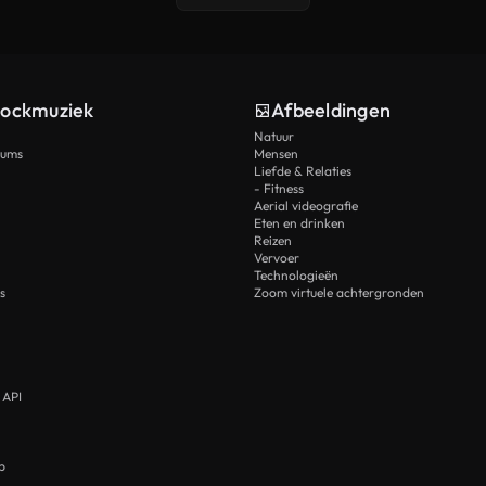
tockmuziek
Afbeeldingen
Natuur
rums
Mensen
Liefde & Relaties
- Fitness
Aerial videografie
Eten en drinken
Reizen
Vervoer
Technologieën
s
Zoom virtuele achtergronden
 API
p