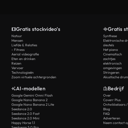
Gratis stockvideo’s
Gratis s
Natuur
Synthese
Mensen
Elektronische d
Liefde & Relaties
sleutels
- Fitness
Het piano
Aerial videografie
Cinematisch
Eten en drinken
zachtjes
Reizen
elektronisch
Vervoer
omgevingen
Technologieën
Stringeren
Zoom virtuele achtergronden
Akustische drum
AI-modellen
Bedrijf
Google Gemini Omni Flash
Over
Google Nano Banana 2
Coverr Plus
Google Nano Banana 2 Lite
Ontwikkelaars /
Seedance 2.0
Blog
Seedance 2.0 Fast
FAQ
Seedance 2.0 Mini
Adverteren
Happy Horse 1.1
Neem contact o
Seedream 5.0 Pro