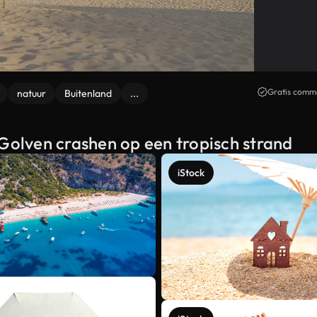
Gratis comme
natuur
Buitenland
...
 Golven crashen op een tropisch strand
iStock