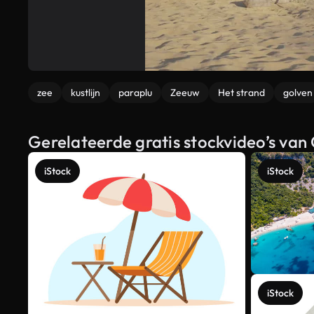
zee
kustlijn
paraplu
Zeeuw
Het strand
golven
Gerelateerde gratis stockvideo’s van
iStock
iStock
iStock