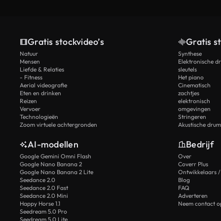
Gratis stockvideo’s
Gratis s
Natuur
Synthese
Mensen
Elektronische d
Liefde & Relaties
sleutels
- Fitness
Het piano
Aerial videografie
Cinematisch
Eten en drinken
zachtjes
Reizen
elektronisch
Vervoer
omgevingen
Technologieën
Stringeren
Zoom virtuele achtergronden
Akustische drum
AI-modellen
Bedrijf
Google Gemini Omni Flash
Over
Google Nano Banana 2
Coverr Plus
Google Nano Banana 2 Lite
Ontwikkelaars /
Seedance 2.0
Blog
Seedance 2.0 Fast
FAQ
Seedance 2.0 Mini
Adverteren
Happy Horse 1.1
Neem contact o
Seedream 5.0 Pro
Seedream 5.0 Lite