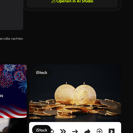
Openen in AI Studio
rciële rechten
iStock
iStock