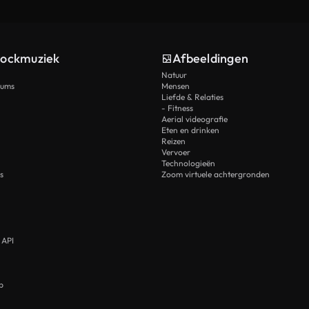
tockmuziek
Afbeeldingen
Natuur
rums
Mensen
Liefde & Relaties
- Fitness
Aerial videografie
Eten en drinken
Reizen
Vervoer
Technologieën
s
Zoom virtuele achtergronden
 API
p