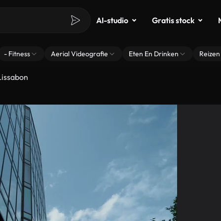
AI-studio
Gratis stock
- Fitness
Aerial Videografie
Eten En Drinken
Reizen
Lissabon