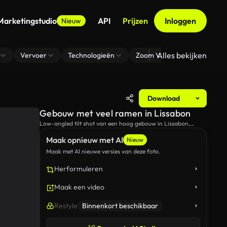
Marketingstudio
API
Prijzen
Inloggen
Nieuw
Alles bekijken
Vervoer
Technologieën
Zoom Virtuele Achtergrond
Download
Gebouw met veel ramen in Lissabon
Low-angled tilt shot van een hoog gebouw in Lissabon,
Portugal.
Maak opnieuw met AI
Nieuw
Maak met AI nieuwe versies van deze foto.
Herformuleren
Maak een video
Restyle
Binnenkort beschikbaar