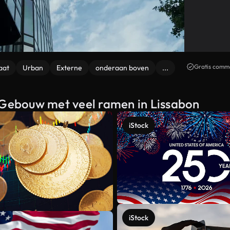
Gratis comme
aat
Urban
Externe
onderaan boven
...
n Gebouw met veel ramen in Lissabon
iStock
iStock