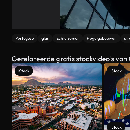
Portugese
glas
Echte zomer
Hoge gebouwen
str
Gerelateerde gratis stockvideo’s va
iStock
iStock
iStock