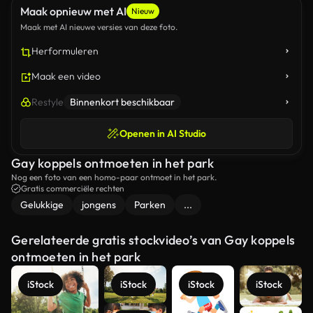
Maak opnieuw met AI
Nieuw
Maak met AI nieuwe versies van deze foto.
Herformuleren
Maak een video
Restyle
Binnenkort beschikbaar
Openen in AI Studio
Gay koppels ontmoeten in het park
Nog een foto van een homo-paar ontmoet in het park.
Gratis commerciële rechten
Gelukkige
jongens
Parken
...
Gerelateerde gratis stockvideo’s van Gay koppels
ontmoeten in het park
iStock
iStock
iStock
iStock