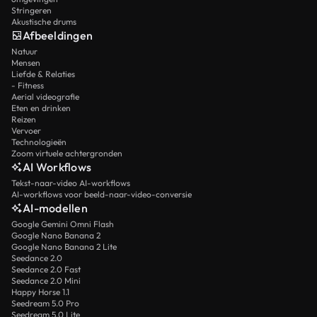
Stringeren
Akustische drums
Afbeeldingen
Natuur
Mensen
Liefde & Relaties
- Fitness
Aerial videografie
Eten en drinken
Reizen
Vervoer
Technologieën
Zoom virtuele achtergronden
AI Workflows
Tekst-naar-video AI-workflows
AI-workflows voor beeld-naar-video-conversie
AI-modellen
Google Gemini Omni Flash
Google Nano Banana 2
Google Nano Banana 2 Lite
Seedance 2.0
Seedance 2.0 Fast
Seedance 2.0 Mini
Happy Horse 1.1
Seedream 5.0 Pro
Seedream 5.0 Lite