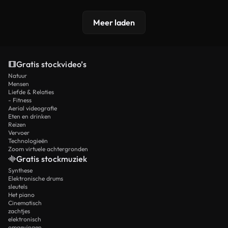
Meer laden
Gratis stockvideo’s
Natuur
Mensen
Liefde & Relaties
- Fitness
Aerial videografie
Eten en drinken
Reizen
Vervoer
Technologieën
Zoom virtuele achtergronden
Gratis stockmuziek
Synthese
Elektronische drums
sleutels
Het piano
Cinematisch
zachtjes
elektronisch
omgevingen