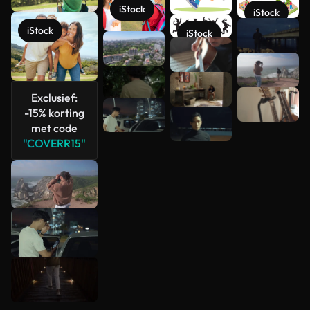
iStock
iStock
Meer
iStock
iStock
bekijken
Exclusief:
-15% korting
met code
"COVERR15"