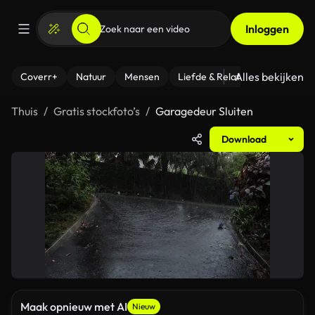
Inloggen
Alles bekijken
Coverr+
Natuur
Mensen
Liefde & Relaties
- Fitness
Thuis
Gratis stockfoto’s
Garagedeur Sluiten
Download
Maak opnieuw met AI
Nieuw