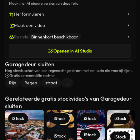
Maak met AI nieuwe versies van deze foto.
Herformuleren
Maak een video
Restyle
Binnenkort beschikbaar
Openen in AI Studio
Garagedeur sluiten
Nog steeds schot van een regenachtige straat met een auto die voorbij rijdt
en de garagedeur sluit.
Gratis commerciële rechten
Rijn
Regen
straat
...
Gerelateerde gratis stockvideo’s van Garagedeur
sluiten
iStock
iStock
iStock
iStock
iStock
iStock
iStock