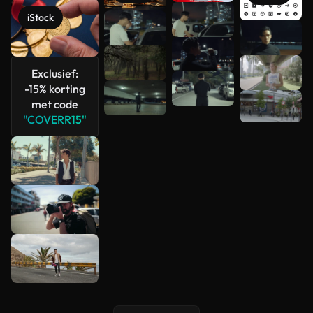
iStock
Meer
bekijken
Exclusief:
-15% korting
met code
"COVERR15"