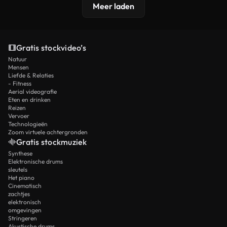
Meer laden
Gratis stockvideo’s
Natuur
Mensen
Liefde & Relaties
- Fitness
Aerial videografie
Eten en drinken
Reizen
Vervoer
Technologieën
Zoom virtuele achtergronden
Gratis stockmuziek
Synthese
Elektronische drums
sleutels
Het piano
Cinematisch
zachtjes
elektronisch
omgevingen
Stringeren
Akustische drums