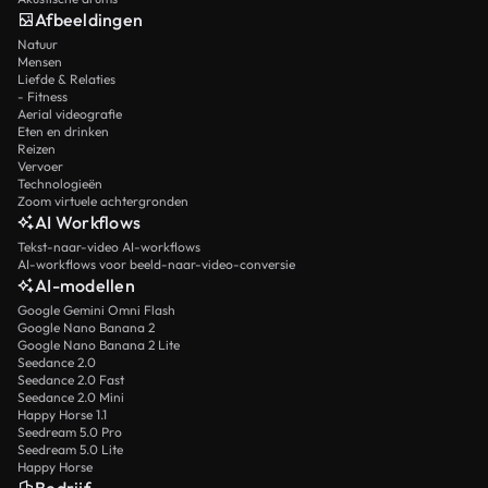
Afbeeldingen
Natuur
Mensen
Liefde & Relaties
- Fitness
Aerial videografie
Eten en drinken
Reizen
Vervoer
Technologieën
Zoom virtuele achtergronden
AI Workflows
Tekst-naar-video AI-workflows
AI-workflows voor beeld-naar-video-conversie
AI-modellen
Google Gemini Omni Flash
Google Nano Banana 2
Google Nano Banana 2 Lite
Seedance 2.0
Seedance 2.0 Fast
Seedance 2.0 Mini
Happy Horse 1.1
Seedream 5.0 Pro
Seedream 5.0 Lite
Happy Horse