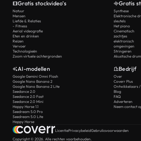
Gratis stockvideo’s
Gratis s
Natuur
Synthese
Mensen
Elektronische d
Liefde & Relaties
sleutels
- Fitness
Het piano
Aerial videografie
Cinematisch
Eten en drinken
zachtjes
Reizen
elektronisch
Vervoer
omgevingen
Technologieën
Stringeren
Zoom virtuele achtergronden
Akustische drum
AI-modellen
Bedrijf
Google Gemini Omni Flash
Over
Google Nano Banana 2
Coverr Plus
Google Nano Banana 2 Lite
Ontwikkelaars /
Seedance 2.0
Blog
Seedance 2.0 Fast
FAQ
Seedance 2.0 Mini
Adverteren
Happy Horse 1.1
Neem contact o
Seedream 5.0 Pro
Seedream 5.0 Lite
Happy Horse
Licentie
Privacybeleid
Gebruiksvoorwaarden
Copyright © 2026. Alle rechten voorbehouden.