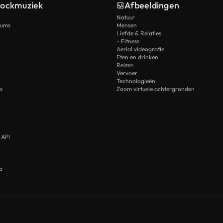
tockmuziek
Afbeeldingen
Natuur
rums
Mensen
Liefde & Relaties
- Fitness
Aerial videografie
Eten en drinken
Reizen
Vervoer
Technologieën
s
Zoom virtuele achtergronden
 API
p