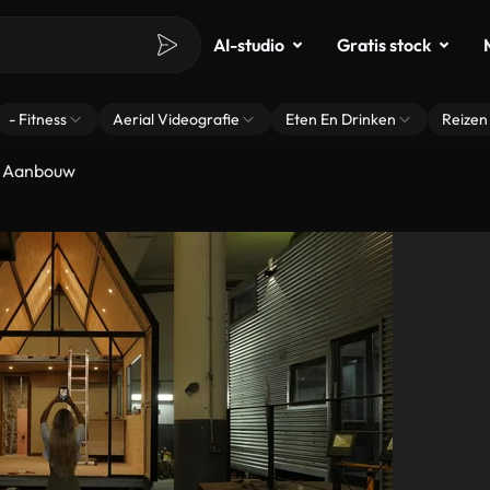
AI-studio
Gratis stock
- Fitness
Aerial Videografie
Eten En Drinken
Reizen
In Aanbouw