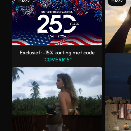
iStock
iStock
Exclusief: -15% korting met code
"COVERR15"