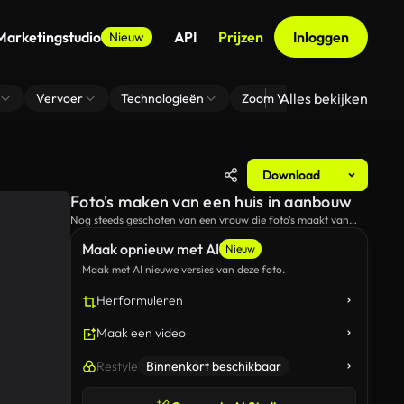
Marketingstudio
API
Prijzen
Inloggen
Nieuw
Alles bekijken
Vervoer
Technologieën
Zoom Virtuele Achtergrond
Download
Foto's maken van een huis in aanbouw
Nog steeds geschoten van een vrouw die foto's maakt van
een huis dat wordt gebouwd.
Maak opnieuw met AI
Nieuw
Maak met AI nieuwe versies van deze foto.
Herformuleren
Maak een video
Restyle
Binnenkort beschikbaar