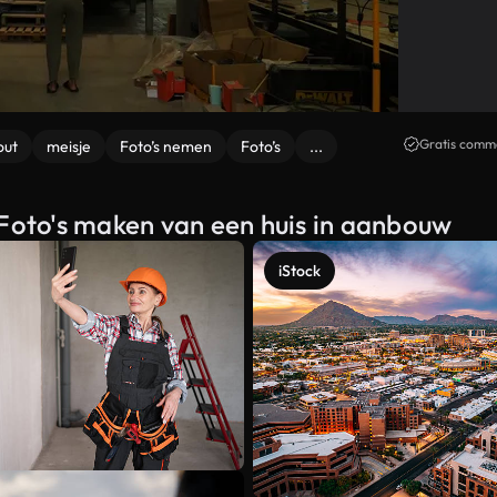
Gratis comme
out
meisje
Foto’s nemen
Foto’s
...
 Foto's maken van een huis in aanbouw
iStock