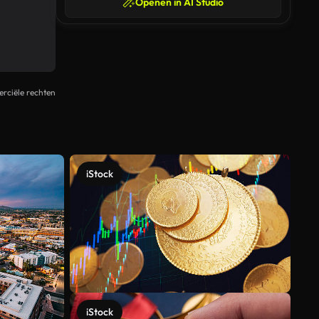
Openen in AI Studio
rciële rechten
iStock
iStock