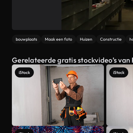
bouwplaats
Maak een foto
Huizen
Constructie
h
Gerelateerde gratis stockvideo’s van
iStock
iStock