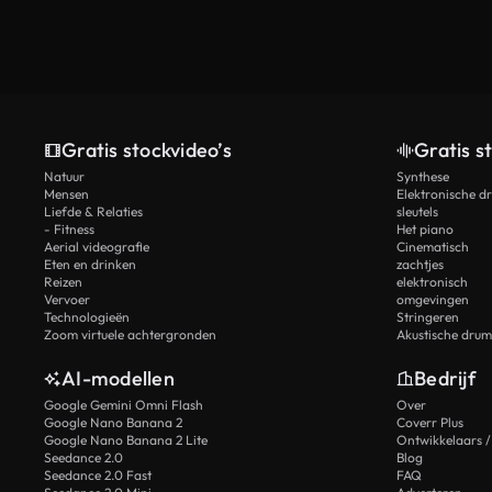
Gratis stockvideo’s
Gratis s
Natuur
Synthese
Mensen
Elektronische d
Liefde & Relaties
sleutels
- Fitness
Het piano
Aerial videografie
Cinematisch
Eten en drinken
zachtjes
Reizen
elektronisch
Vervoer
omgevingen
Technologieën
Stringeren
Zoom virtuele achtergronden
Akustische drum
AI-modellen
Bedrijf
Google Gemini Omni Flash
Over
Google Nano Banana 2
Coverr Plus
Google Nano Banana 2 Lite
Ontwikkelaars /
Seedance 2.0
Blog
Seedance 2.0 Fast
FAQ