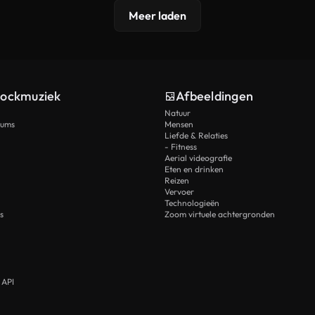
Meer laden
tockmuziek
Afbeeldingen
Natuur
rums
Mensen
Liefde & Relaties
- Fitness
Aerial videografie
Eten en drinken
Reizen
Vervoer
Technologieën
s
Zoom virtuele achtergronden
 API