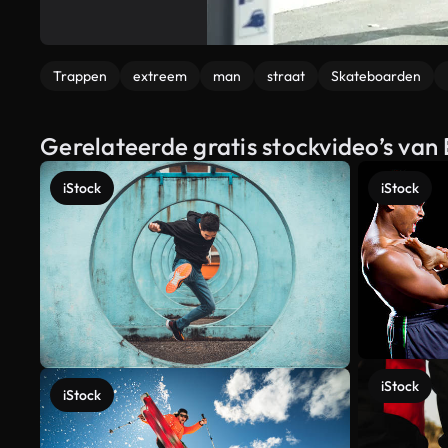
Trappen
extreem
man
straat
Skateboarden
Gerelateerde gratis stockvideo’s va
iStock
iStock
iStock
iStock