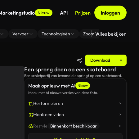
Marketingstudio
API
Prijzen
Inloggen
Nieuw
Alles bekijken
Vervoer
Technologieën
Zoom Virtuele Achtergrond
Download
Een sprong doen op een skateboard
Een schietpartij van iemand die springt op een skateboard.
Maak opnieuw met AI
Nieuw
Maak met AI nieuwe versies van deze foto.
Herformuleren
Maak een video
Restyle
Binnenkort beschikbaar