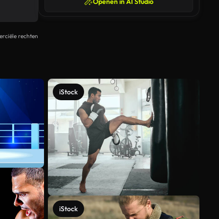
Openen in AI Studio
rciële rechten
iStock
iStock